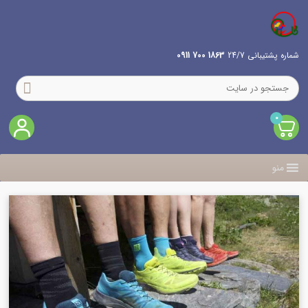
شماره پشتیبانی 24/7
1863 700 0911
0
منو