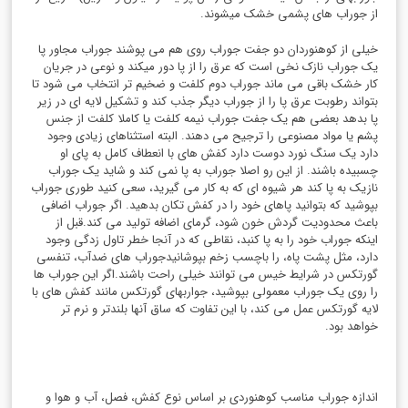
از جوراب های پشمی خشک میشوند.
خیلی از کوهنوردان دو جفت جوراب روی هم می پوشند جوراب مجاور پا
یک جوراب نازک نخی است که عرق را از پا دور میکند و نوعی در جریان
کار خشک باقی می ماند جوراب دوم کلفت و ضخیم تر انتخاب می شود تا
بتواند رطوبت عرق پا را از جوراب دیگر جذب کند و تشکیل لایه ای در زیر
پا بدهد بعضی هم یک جفت جوراب نیمه کلفت یا کاملا کلفت از جنس
پشم یا مواد مصنوعی را ترجیح می دهند. البته استثناهای زیادی وجود
دارد یک سنگ نورد دوست دارد کفش های با انعطاف کامل به پای او
چسبیده باشند. از این رو اصلا جوراب به پا نمی کند و شاید یک جوراب
نازیک به پا کند هر شیوه ای که به کار می گیرید، سعی کنید طوری جوراب
بپوشید که بتوانید پاهای خود را در کفش تکان بدهید. اگر جوراب اضافی
باعث محدودیت گردش خون شود، گرمای اضافه تولید می کند.قبل از
اینکه جوراب خود را به پا کنبد، نقاطی که در آنجا خطر تاول زدگی وجود
دارد، مثل پشت پاه، را باچسب زخم بپوشانیدجوراب های ضدآب، تنفسی
گورتکس در شرایط خیس می توانند خیلی راحت باشند.اگر این جوراب ها
را روی یک جوراب معمولی بپوشید، جواربهای گورتکس مانند کفش های با
لایه گورتکس عمل می کند، با این تفاوت که ساق آنها بلندتر و نرم تر
خواهد بود.
اندازه جوراب مناسب کوهنوردی بر اساس نوع کفش، فصل، آب و هوا و