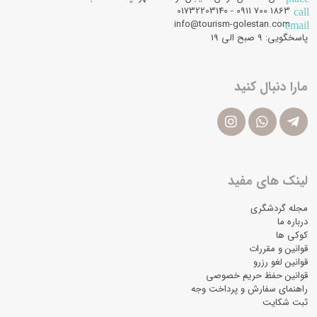
1863 700 0911 - 01732203140
call
info@tourism-golestan.com
email
پاسخگویی: ۹ صبح الی 19
مارا دنبال کنید
لینک های مفید
مجله گردشگری
درباره ما
کوکی ها
قوانین و مقررات
قوانین لغو رزرو
قوانین حفظ حریم خصوصی
راهنمای سفارش و پرداخت وجه
ثبت شکایت