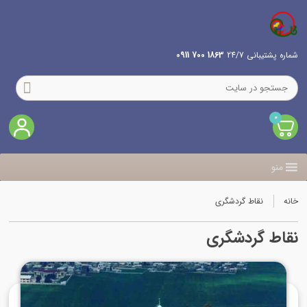
شماره پشتیبانی 24/7
1863 700 0911
0
منو
خانه
نقاط گردشگری
نقاط گردشگری