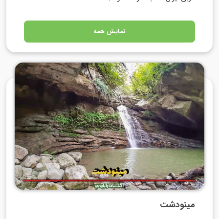
نمایش همه
مینودشت