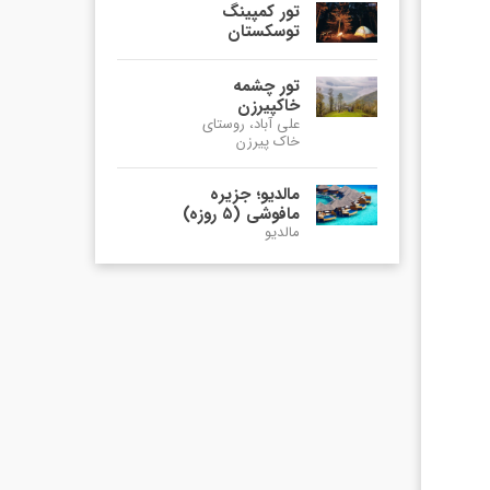
تور کمپینگ
توسکستان
تور چشمه
خاکپیرزن
علی آباد، روستای
خاک پیرزن
مالدیو؛ جزیره
مافوشی (۵ روزه)
مالدیو