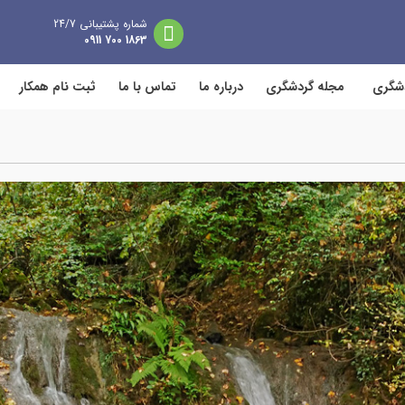
شماره پشتیبانی 24/7
1863 700 0911
دشگری
مجله گردشگری
درباره ما
تماس با ما
ثبت نام همکار