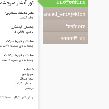
توضیحات
info_outline
تور آبشار سرچشم
دفتر خدمات مسافرتی
:
رزرو تور
enhanced_encryption
صابر گشت
explore
مکان ها
راهنمای گردشگری
:
یحیی جلالی فر
thumb_up
نقد و بررسی
ساعت و تاریخ حرکت
:
جمعه 8 دی ساعت 8:30 صبح
ساعت و تاریخ برگشت
:
جمعه 8 دی حدود 8 شب
خدمات
:
مجوز تور
بیمه مسافر
راهنمای کارتدار
ترسنفر
ارزش تور گرگان: 265000 تومان