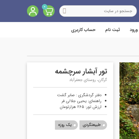
0
ورود
ثبت نام
حساب کاربری
تور آبشار سرچشمه
گرگان، روستای جعفرآباد
دفتر گردشگری : صابر گشت
راهنمای: یحیی جلالی فر
ارزش تور: 265 هزارتومان
طبیعتگردی
یک روزه