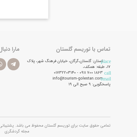
تماس با توریسم گلستان
مارا دنبال
استان: گلستان،گرگان، خیابان فرهنگ شهر، پلاک
place
17، طبقه: همکف،
1863 700 0911 - 01732203140
call
info@tourism-golestan.com
email
پاسخگویی: ۹ صبح الی 19
تمامی حقوق سایت برای توریسم گلستان محفوظ می باشد. پشتیبانی فنی و امن
مجله گردشگری