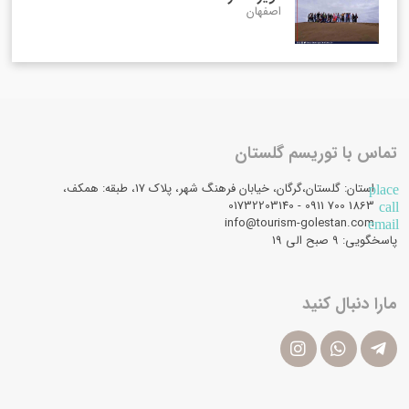
اصفهان
تماس با توریسم گلستان
استان: گلستان،گرگان، خیابان فرهنگ شهر، پلاک 17، طبقه: همکف،
place
1863 700 0911 - 01732203140
call
info@tourism-golestan.com
email
پاسخگویی: ۹ صبح الی 19
مارا دنبال کنید