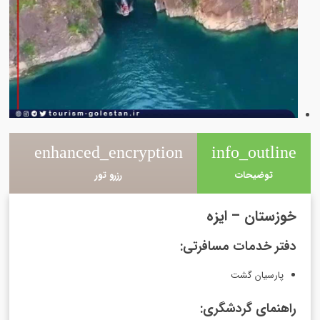
e
enhanced_encryption
info_outline
توضیحات
رزرو تور
خوزستان – ایزه
دفتر خدمات مسافرتی:
پارسیان گشت
راهنمای گردشگری: