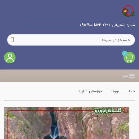
شماره پشتیبانی 24/7
1863 700 0911
0
منو
خانه
تورها
خوزستان – ایزه