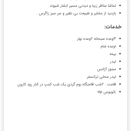
تماشا مناظر زیبا و دیدنی مسیر ابشار شیوند
بازدید از عشایر و طبیعت بی نظیر و سر سبز زاگرس .
خدمات:
۳وعده صبحانه ۲وعده نهار
۱وعده شام
بیمه‌ ‌
لیدر
مجوز آژانس
لیدر محلی ترانسفر
اقامت : ۲شب اقامتگاه بوم گردی یک شب کمپ در کنار رود کارون
,اتوبوس vip