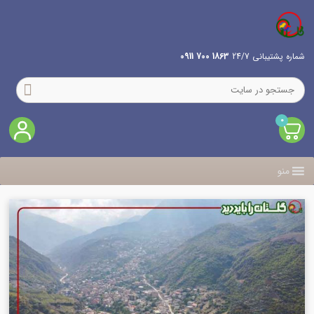
شماره پشتیبانی 24/7
1863 700 0911
0
منو