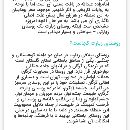
امامزاده عبدالله در بافت سنتی آن است اما با توجه
به روایات تاریخی و آثار قدیمی موجود، سفر بوداییان
به این منطقه در هزاران سال پیش علت اصلی
ناگذاری آن می باشد. به هر حال آنچه امروزه
مشخص است اینکه روستای زیارت یک روستای
زیارتی – سیاحتی و بسیار دیدنی است
روستای زیارت کجاست؟
روستای ییلاقی زیارت در میان دو دامنه کوهستانی و
جنگلی، یکی از مناطق باستانی استان گلستان است
که در نزدیکی گرگان و در انتهای جاده جنگلی
نهارخوران قرار دارد. این روستا در مجاورت گرگان،
همانند لواسان در مجاورت تهران است و بسیاری از
اهالی گرگان، تعطیلات خود را در این روستای سرسبز
می‌گذرانند. چشمه آبگرم، امامزاده روستای زیارت
گرگان، طبیعت چشم‌نواز، مردم مهربان و مهمان‌نواز،
چشم‌اندازهای زیبا و بی‌نظیر، خانه‌های روستایی و
فرصت کمپینگ در طبیعت، از جمله دلایل محبوبیت
این منطقه هستند. در ادامه با ما به سفری در میان
این روستای باستانی بیایید تا با فرهنگ، جاذبه‌ها و
امکانات آن آشنا شوید.