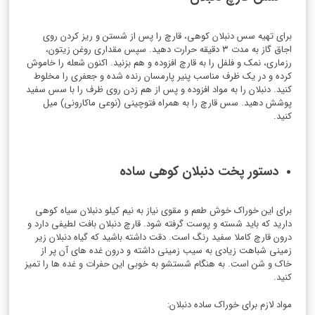
برای تهیه سس دنبلان کوهی، قارچ را پس از شستن و ریز کردن روی
اجاق گاز به مدت ۳ دقیقه حرارت دهید. سپس مقداری روغن زیتون،
رزماری، نمک و فلفل را به قارچ افزوده و هم بزنید. اکنون شعله را خاموش
کرده و در یک ظرف مناسب پنیر پارمسان رنده شده و جعفری را مخلوط
کنید. دنبلان را به مواد افزوده و پس از هم زدن روی ظرف را با سس سفید
پوشش دهید. سس قارچ را به همراه فتوچینی (نوعی ماکارونی) میل
کنید.
دستور پخت دنبلان کوهی ساده
برای این خوراک خوش طعم و مقوی نیاز به نیم کیلو دنبلان سیاه کوهی
دارید که باید شسته و پوست گرفته شود. قارچ دنبلان بافت لطیفی دارد و
درون قارچ کاملا سفید رنگ است. دقت داشته باشید که گیاه دنبلان زیر
زمینی شباهت زیادی به سیب زمینی داشته و درون غده های آن پر از
خاک و شن است. به هنگام شستشو به خوبی این حفرات و غده ها را تمیز
کنید.
مواد لازم برای خوراک ساده دنبلان: