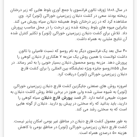
در سال ۱۸۰۸ ژوزف تالون فرانسوی با جمع آوری بلوط هایی که زیر درختان
ریخته بودند سعی در کشت دنبلان زیرزمینی خوراکی (توبر) کرد. وی
مشاهده کرد که در زیر درختان بلوط همیشه دنبلان سیاه رویش می کند.
بنابراین میوه های بلوط ریخته شده زیر درخت را در محل مناسب پرورش
داد. تلاش برای کشت دنبلان زیرزمینی خوراکی (توبر) و تکثیر کنترل شده
آن نتایج مثبتی به همراه داشت.
۴۰ سال بعد یک فرانسوی دیگر به نام روسو که نسبت فامیلی با تالون
داشت توانست با همین روش یک مزرعه ۷ هکتاری از دنبلان کوهی را
پرورش دهد. مزرعه روسو محصول دنبلان بسیار خوبی را به ثمر رساند. در
سال ۱۸۵۵روسو جایزه ویژه نمایشگاه بین المللی را برای کشت قارچ
دنبلان زیرزمینی خوراکی (توبر) دریافت کرد.
امروزه روش های صنعتی جایگزین کشت قارچ دنبلان زیرزمینی خوراکی
(توبر) به شیوه سنتی شده ولی هنوز در برخی نقاط روش کاشت دنبلان به
صورت طبیعی ادامه دارد. اگر قصد
پرورش قارچ دنبلان
سیاه کوهی را
دارید، باید بدانید که راه سختی در پیش رو دارید. دنبلان از گونه هایی
است که به سختی رشد می کند.
به طور معمول کشت قارچ دنبلان در مناطق غیر بومی امکان پذیر نیست.
کشت قارچ دنبلان زیرزمینی خوراکی (توبر) در مناطق بومی با کاهش
هزینه ۵۰ درصدی همراه است.