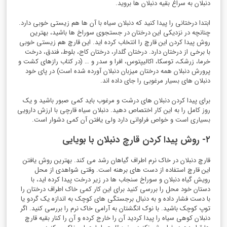
دنبلان به سراغ بقیه دنبلان ها بروید.
ابتدا درختانی را پیدا کنید که دنبلان سیاه با آن ها هم زیستی خوبی دارد.
چنانچه در نزدیکی این درختان در جستجوی سوراخ ها باشید، بهترین
روش پيدا كردن این قارچ را انتخاب کرده اید. این قارچ هم زیستی خوبی
با برخی از درختان دارد. درختان گلدار، درختان کاج، بلوط، فندق، درخت
خرما، زرشک، توسکا، اکالیپتوس، افرا و سدر و … (در کتاب رازهای کشت و
پرورش دنبلان همه درختان میزبان دنبلان آورده شده است) در پای خود
دنبلان های بسیار مرغوبی را جای داده اند.
برای پیدا کردن دنبلان های درشت و مرغوب باید کمی صبور باشید و یک
روز کامل را به این کار اختصاص دهید. دنبلان سیاه قارچی با ارزش دارویی
بسیاری است و خواص فراوانی دارد ولی یافتن آن کمی دشوار است.
۲- روش پيدا كردن قارچ دنبلان با بویایی
قارچ دنبلان در خاک نرم اطراف گیاهان رشد می کند. بهترین روش یافتن
این قارچ استفاده از دست های برهنه است. وقتی شواهدی از محل
رویش گیاه دنبلان و سوراخ سنجاب ها در زیر درخت پیدا کرده اید، با
دستان خود محل را بررسی کنید برای این کار کمی خاک اطراف درختان را
با دست فشار داده و به دنبال برجستگی های کوچک به اندازه یک گردو یا
توپ کوچک باشید. با نوک انگشتان به آرامی خاک نرم را بررسی کنید. اگر
دنبلان کوهی سیاه را پیدا کردید آن را خارج کرده و آن را کنار بقیه قارچ