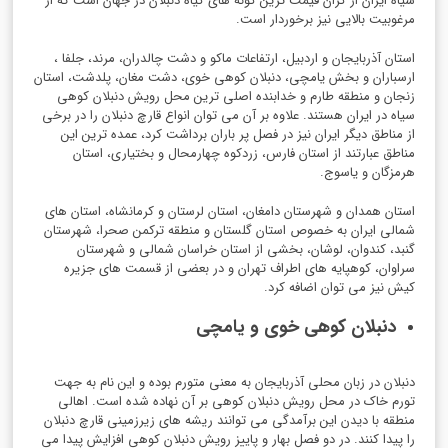
سیاه ایران از گران قیمت ترین گونه های گیاه دنبلان در جهان است که از
مرغوبیت بالایی نیز برخوردار است.
استان آذربایجان و اردبیل، ارتفاعات ماکو و دشت چالدران، مرند، جلفا ،
ارسباران و بخش یامچی، دنبلان کوهی خوی، دشت مغان، پلدشت، استان
زنجان و منطقه طارم و خدابنده اصلی ترین محل رویش دنبلان کوهی
سیاه در ایران هستند. علاوه بر آن می توان انواع قارچ دنبلان را در برخی
از مناطق دیگر ایران نیز در فصل پر باران برداشت کرد، عمده ترین این
مناطق عبارتند از استان فارس، زردکوه چهارمحال و بختیاری، استان
هرمزگان و یاسوج.
استان همدان و شهرستان دامغان، استان لرستان و کرمانشاه، استان های
شمالی ایران به خصوص استان گلستان و منطقه ترکمن صحرا، شهرستان
گنبد، کندوان، لوشان، بخشی از استان خراسان شمالی و شهرستان
سراوان، کوهپایه های اطراف تهران و در بعضی از قسمت های جزیره
کیش نیز می توان اضافه کرد.
دنبلان کوهی خوی و یامچی
دنبلان در زبان محلی آذربایجان به معنی متورم بوده و این نام به جهت
تورم خاک در محل رویش دنبلان کوهی بر آن نهاده شده است. اهالی
منطقه با دیدن این برآمدگی می توانند ریشه های زیرزمینی قارچ دنبلان
را پیدا کنند. در دو فصل بهار و پاییز رویش دنبلان کوهی افزایش پیدا می