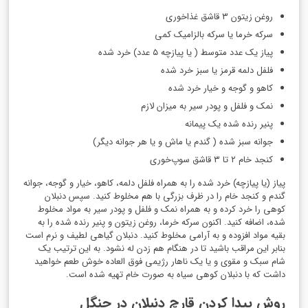
روغن زیتون ۳ قاشق غذاخوری
سرکه خرما یا سرکه بالزامیک کمی
پیاز یک عدد متوسط ( یا پیازچه ۵ عدد) خرد شده
فلفل دلمه قرمز یا سبز خرد شده
کاهو و گوجه و خیار خرد شده
نمک و فلفل و پودر سیر به میزان لازم
پنیر رنده شده یک پیمانه
جوانه سبز شده ( گندم یا ماش و یا هر جوانه دیگر)
کنجد خام ۲ تا ۳ قاشق سوپ‌خوری
پیاز (یا پیازچه) خرد شده را به همراه فلفل دلمه، کاهو، خیار و گوجه، جوانه
گندم و کنجد خام را در ظرف بزرگی با هم مخلوط کنید. سپس دنبلان
کوهی را خرد کرده و به همراه نمک و فلفل و پودر سیر به مواد مخلوط
شده، اضافه کنید. اکنون سرکه خرما، روغن زیتون و پنیر رنده شده را به
بقیه مواد افزوده و به آرامی مخلوط کنید. دنبلان گیاهی لطیف و نرم است
بنابر این مراقب باشید تا در هنگام هم زدن له نشود. به این ترتیب یک
شام سبک و مقوی و یا یک ناهار رژیمی فوق العاده خوش طعم خواهید
داشت که با دنبلان کوهی سیاه به صورت خام تهیه شده است.
روش پيدا كردن قارچ دنبلان در جنگل