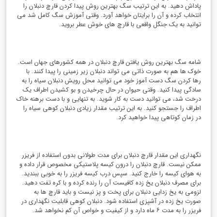
پاداش دهید. به این ترتیب سگ بهترین روش پيدا كردن قارچ دنبلان را
انتخاب کرده و آن را برایتان خواهد آورد. وقتی آموزش سگ کامل شد می
توانید به یک جنگل واقعی با قارچ های خوش عطر بروید.
شامه سگ بهترین روش یافتن قارچ دنبلان در همه کشورهای جهان است.
خوک ها هم به صورت ذاتی می تواند دنبلان زیر زمینی را پیدا کنند. با
رها کردن سگ دست آموز خود می توانید محل رویش دنبلان سیاه را به
سادگی پیدا کنید. وقتی حیوان در حال چرخیدن و بو کشیدن اطراف یک
درخت شد، می توانید دست به کار شوید. به تنهایی و با دست برهنه خاک
اطراف را جستجو کنید. به این ترتیب مقدار زیادی دنبلان کوهی سیاه را
در زمان کوتاهی پیدا خواهید کرد.
نگهداری این مقدار قارچ دنبلان برای مدت طولانی بدون استفاده از فریزر
ممکن نیست. قارچ دنبلان را درون کیسه پلاستیکی مخصوص قرار داده و
به هوای کیسه را خارج کنید. سپس درب کیسه فریزر را به خوبی ببندید.
برای مصرف دنبلان یخ زده کافیست آن را رنده کرده و با کره تفت دهید.
لزومی به یخ زدایی دنبلان برای پخت و پز نیست و باید قارچ ها به
صورت یخ زده در آشپزی استفاده شود. دنبلان کوهی قابلیت نگهداری در
فریزر را به مدت ۶ ماه دارد و از کیفیت و خواص آن کم نخواهد شد.