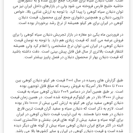
است. اغلب دنبلان سیاه برای صادرات جمع آوری شده و به کشورهای
حاشیه خلیج فارس فروخته می شود ولی در بازارهای داخل ایران نیز می
توان دنبلان سیاه کوهی را پیدا کرد. با توجه به ارزش غذایی بالا، خواص
دارویی دنبلان و همچنین دشواری جمع آوری محصول، قيمت دنبلان
کوهی در ايران برای هر کیلو همیشه از نرخ رشد برخوردار بوده است.
در فروردین ماه یکی دو مغازه در بازار تجریش دنبلان سیاه کوهی را برای
فروش عرضه می کنند که قیمت زیادی هم دارد. با توجه به نوسان قيمت
دنبلان کوهی در ايران نمی توان نرخ مشخصی را اعلام کرد ولی همیشه
انتظار قیمت بالاتری از سال قبل قابل پیش بینی است. دقت داشته باشید
که قیمت دنبلان بهار از محصول دنبلان در فصل پاییز بیشتر است.
طبق گزارش های رسیده در سال ۲۰۰۱ قیمت هر کیلو دنبلان کوهی بین
۲۰۰۰ تا ۴۵۰۰ دلار آمریکا به فروش رسیده که مبلغ قابل توجهی بوده
است. بر طبق همین آمار در دسامبر ۲۰۰۹ دنبلان کوهی سیاه به قیمت
بیش از ۱۴۰۰۰ دلار در هر کیلوگرم فروخته شده است. در همین زمان قیمت
دنبلان کوهی سفید برای هر کیلو به ارزش کمی بیش از ۱۰۰۰۰ دلار بوده
است. لازم به ذکر است که دنبلان سیاه و سفید گران قیمت ترین قارچ
دنبلان در همه دنیا هستند. به این ترتیب قيمت دنبلان کوهی در ايران
برای گونه سیاه و سفید بیش از گونه های قرمز، بنفش و خاکستری است.
البته در اکثر مراتع ایران دنبلان کوهی سیاه بیش از گونه های دیگر دیده
شده است و قيمت دنبلان کوهی در ايران و سایر کشورها بالا می باشد.