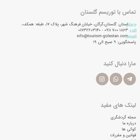
تماس با توریسم گلستان
استان: گلستان،گرگان، خیابان فرهنگ شهر، پلاک 17، طبقه: همکف،
place
1863 700 0911 - 01732203140
call
info@tourism-golestan.com
email
پاسخگویی: ۹ صبح الی 19
مارا دنبال کنید
لینک های مفید
مجله گردشگری
درباره ما
کوکی ها
قوانین و مقررات