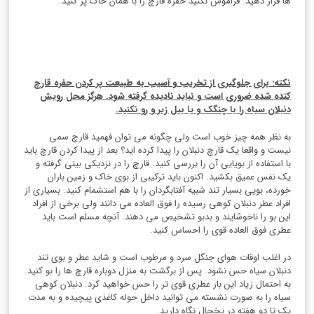
ها قرار دهید. فراموش نکنید حفره قارچ را با همان خاک پر کنید.
نکته: برای جلوگیری از تخریب و آسیب به طبیعت پر کردن حفره قارچ
کنده شده ضروری است و نباید نادیده گرفته شود. هرگز محل رویش
دنبلان سیاه را با چنگک و یا بیل زیر و رو نکنید
.
به نظر همه چیز خوب است ولی چگونه می توان فهمید قارچ سمی
نیست و واقعا یک قارچ دنبلان را پیدا کرده اید؟ بعد از پیدا کردن قارچ باید
با استفاده از بویایی آن را بررسی کنید. قارچ را در نزدیکی بینی گرفته و
یک نفس عمیق بکشید. اکنون باید ترکیبی از بوی خاک و زمین باران
خورده، بویی بسیار تند شبیه آفتابگردان را با هم استشمام کنید. بسیاری از
افراد عطر دنبلان کوهی رسیده را فوق العاده می دانند ولی برخی از افراد
این بو را ناخوشایند و بدبو تشخیص می دهند. آنچه مسلم است باید
عطری فوق العاده قوی را احساس کنید.
در اغلب اوقات هوای جنگل سرد و مرطوب است و شاید عطر و بوی تند
دنبلان سیاه حس نشود. پس از برگشت به منزل دوباره قارچ ها را بو کنید.
به احتمال زیاد این بار عطری قوی تر را حس خواهید کرد. دنبلان کوهی
سیاه را به صورت نشسته می توانید داخل حوله کاغذی پیچیده و به مدت
یک تا دو هفته در یخچال نگاه دارید.