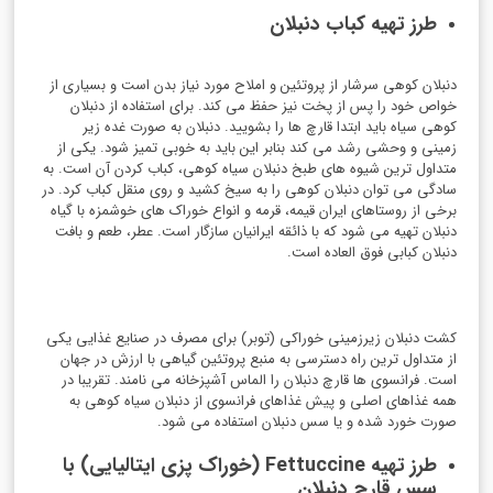
طرز تهیه کباب دنبلان
دنبلان کوهی سرشار از پروتئین و املاح مورد نیاز بدن است و بسیاری از
خواص خود را پس از پخت نیز حفظ می کند. برای استفاده از دنبلان
کوهی سیاه باید ابتدا قارچ ها را بشویید. دنبلان به صورت غده زیر
زمینی و وحشی رشد می کند بنابر این باید به خوبی تمیز شود. یکی از
متداول ترین شیوه های طبخ دنبلان سیاه کوهی، کباب کردن آن است. به
سادگی می توان دنبلان کوهی را به سیخ کشید و روی منقل کباب کرد. در
برخی از روستاهای ایران قیمه، قرمه و انواع خوراک های خوشمزه با گیاه
دنبلان تهیه می شود که با ذائقه ایرانیان سازگار است. عطر، طعم و بافت
دنبلان کبابی فوق العاده است.
کشت دنبلان زیرزمینی خوراکی (توبر) برای مصرف در صنایع غذایی یکی
از متداول ترین راه دسترسی به منبع پروتئین گیاهی با ارزش در جهان
است. فرانسوی ها قارچ دنبلان را الماس آشپزخانه می نامند. تقریبا در
همه غذاهای اصلی و پیش غذاهای فرانسوی از دنبلان سیاه کوهی به
صورت خورد شده و یا سس دنبلان استفاده می شود.
طرز تهیه Fettuccine (خوراک پزی ایتالیایی) با
سس قارچ دنبلان