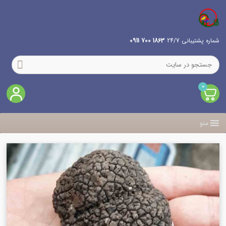
شماره پشتیبانی 24/7
1863 700 0911
0
منو