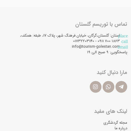
تماس با توریسم گلستان
استان: گلستان،گرگان، خیابان فرهنگ شهر، پلاک 17، طبقه: همکف،
place
1863 700 0911 - 01732203140
call
info@tourism-golestan.com
email
پاسخگویی: ۹ صبح الی 19
مارا دنبال کنید
لینک های مفید
مجله گردشگری
درباره ما