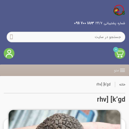
شماره پشتیبانی 24/7
1863 700 0911
0
منو
خانه
rhv] [k’gd
rhv] [k’gd