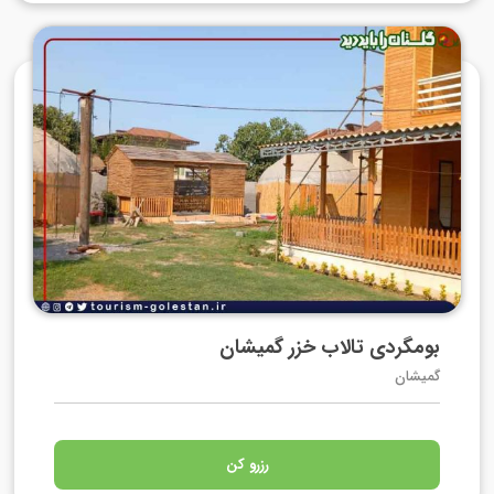
بومگردی تالاب خزر گمیشان
گمیشان
رزرو کن