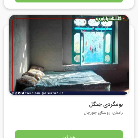
بومگردی جنگل
رامیان، روستای جوزچال
رزرو کن