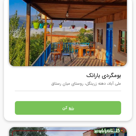
بومگردی بارانک
علی آباد، دهنه زرینگل، روستای میان رستاق
رزرو کن