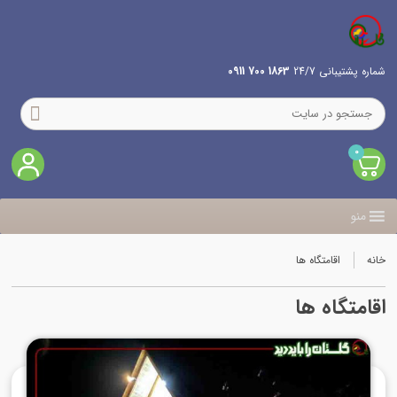
شماره پشتیبانی 24/7
1863 700 0911
0
منو
خانه
اقامتگاه ها
اقامتگاه ها