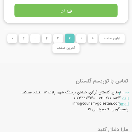
رزرو کن
اولین صفحه
<
1
2
3
4
…
6
>
آخرین صفحه
تماس با توریسم گلستان
استان: گلستان،گرگان، خیابان فرهنگ شهر، پلاک 17، طبقه: همکف،
place
1863 700 0911 - 01732203140
call
info@tourism-golestan.com
email
پاسخگویی: ۹ صبح الی 19
مارا دنبال کنید