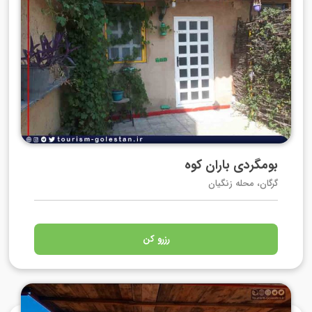
بومگردی باران کوه
گرگان، محله زنگیان
رزرو کن