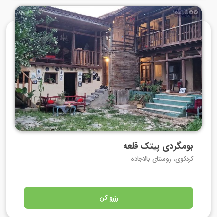
بومگردی پیتک قلعه
کردکوی، روستای بالاجاده
رزرو کن