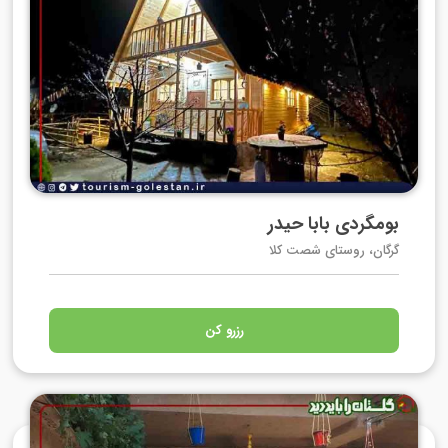
بومگردی بابا حیدر
گرگان، روستای شصت کلا
رزرو کن