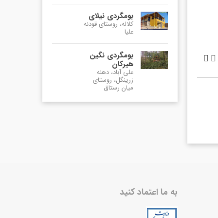
بومگردی نیلای
کلاله، روستای قودنه
علیا
بومگردی نگین


هیرکان
علی آباد، دهنه
زرینگل، روستای
میان رستاق
به ما اعتماد کنید