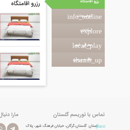
رزرو اقامتگاه
رزرو اقامتگاه
توضیحات
info_outline
explore
امکانات
معرفی شهر
local_play
thumb_up
نقد و بررسی
تماس با توریسم گلستان
مارا دنبال
استان: گلستان،گرگان، خیابان فرهنگ شهر، پلاک
place