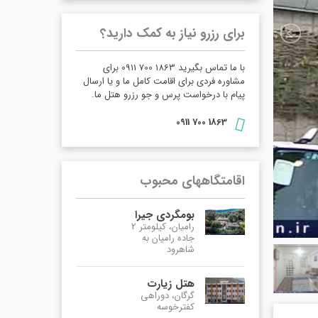
برای رزرو نیاز به کمک دارید؟
با ما تماس بگیرید 1863 700 0911 برای
مشاوره فردی برای اقامت کامل ما و یا ارسال
پیام با درخواست پرس و جو رزرو هتل ما.
1863 700 0911
اقامتگاههای محبوب
بومگردی جیرا
رامیان، کیلومتر 2
جاده رامیان به
شاهرود
هتل زیارت
گرگان، دوراهی
کفترخوسه