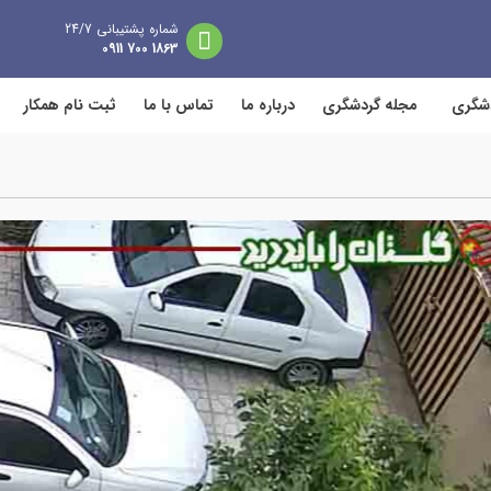
شماره پشتیبانی 24/7
1863 700 0911
دشگری
مجله گردشگری
درباره ما
تماس با ما
ثبت نام همکار