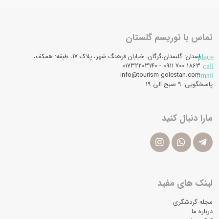
تماس با توریسم گلستان
استان: گلستان،گرگان، خیابان فرهنگ شهر، پلاک 17، طبقه: همکف،
place
1863 700 0911 - 01732203140
call
info@tourism-golestan.com
email
پاسخگویی: ۹ صبح الی 19
مارا دنبال کنید
لینک های مفید
مجله گردشگری
درباره ما