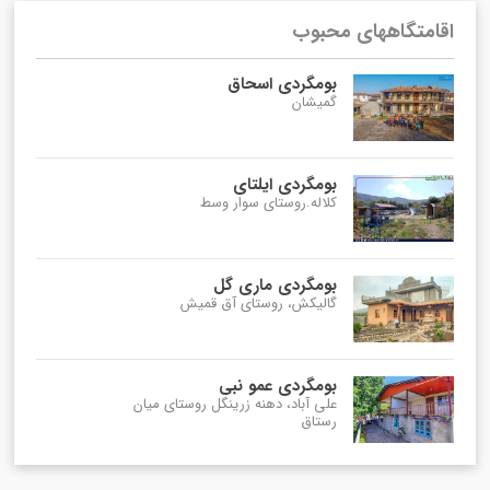
اقامتگاههای محبوب
بومگردی اسحاق
گمیشان
بومگردی ایلتای
کلاله.روستای سوار وسط
بومگردی ماری گل
گالیکش، روستای آق قمیش
بومگردی عمو نبی
علی آباد، دهنه زرینگل روستای میان
رستاق