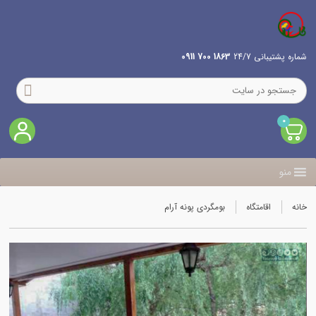
شماره پشتیبانی 24/7
1863 700 0911
0
منو
خانه
اقامتگاه
بومگردی پونه آرام