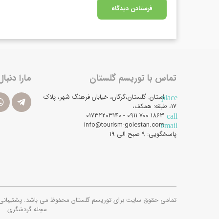
تماس با توریسم گلستان
مارا دنبال
استان: گلستان،گرگان، خیابان فرهنگ شهر، پلاک
place
17، طبقه: همکف،
1863 700 0911 - 01732203140
call
info@tourism-golestan.com
email
پاسخگویی: ۹ صبح الی 19
تمامی حقوق سایت برای توریسم گلستان محفوظ می باشد. پشتیبانی فنی و امن
مجله گردشگری