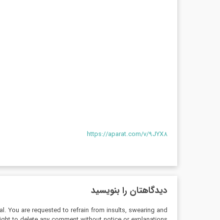
https://aparat.com/v/9JYX8
دیدگاهتان را بنویسید
al. You are requested to refrain from insults, swearing and
ight to delete any comment without notice or explanations.