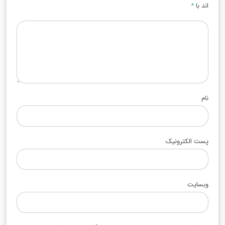
اند با
*
نام
پست الکترونیک
وبسایت