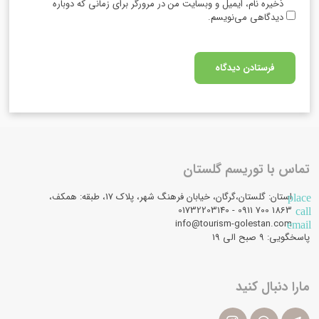
ذخیره نام، ایمیل و وبسایت من در مرورگر برای زمانی که دوباره
دیدگاهی می‌نویسم.
تماس با توریسم گلستان
استان: گلستان،گرگان، خیابان فرهنگ شهر، پلاک 17، طبقه: همکف،
place
1863 700 0911 - 01732203140
call
info@tourism-golestan.com
email
پاسخگویی: ۹ صبح الی 19
مارا دنبال کنید