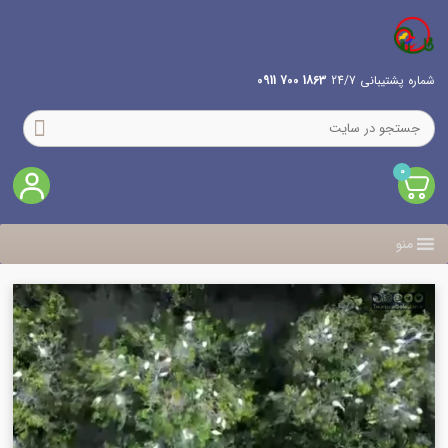
شماره پشتیبانی 24/7
1863 700 0911
0
منو