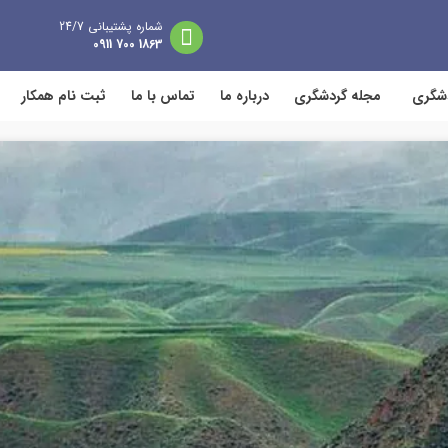
شماره پشتیبانی 24/7
1863 700 0911
دشگری
مجله گردشگری
درباره ما
تماس با ما
ثبت نام همکار