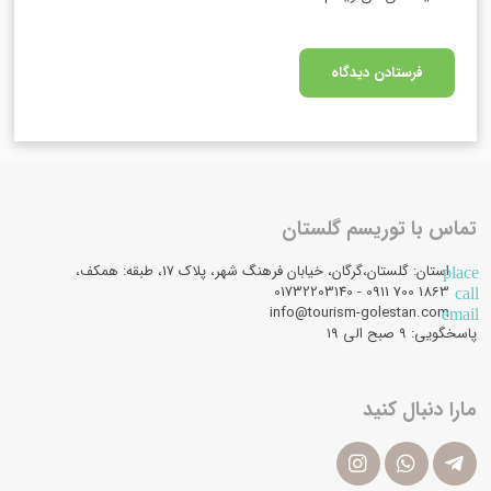
تماس با توریسم گلستان
استان: گلستان،گرگان، خیابان فرهنگ شهر، پلاک 17، طبقه: همکف،
place
1863 700 0911 - 01732203140
call
info@tourism-golestan.com
email
پاسخگویی: ۹ صبح الی 19
مارا دنبال کنید