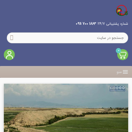
شماره پشتیبانی 24/7
1863 700 0911
0
منو