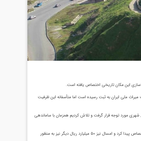
گو با خبرنگار تسنیم در گرگان اظهار کرد: تپه تاریخی قلعه‌خندان مربوط به دوره ساسانیان بوده و در سال 1364 در فهرست میراث ملی ایران به ثبت رسیده است اما متأسفانه این ظرفیت
ن شهری مورد توجه قرار گرفت و تلاش کردیم همزمان با ساماندهی
وی افزود: با موافقت و تصویب شورای اسلامی شهر گرگان در سال گذشته بالغ بر 100 میلیارد ریال برای اجرای فاز یک پروژه ساماندهی این تپه تاریخی اختصاص پیدا کرد و امسال نیز 50 میلیارد ریال دیگر نیز به منظور