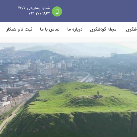
شماره پشتیبانی 24/7
1863 700 0911
دشگری
مجله گردشگری
درباره ما
تماس با ما
ثبت نام همکار