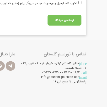
ذخیره نام، ایمیل و وبسایت من در مرورگر برای زمانی که دوبار
تماس با توریسم گلستان
مارا دنبال
استان: گلستان،گرگان، خیابان فرهنگ شهر، پلاک
place
17، طبقه: همکف،
1863 700 0911 - 01732203140
call
info@tourism-golestan.com
email
پاسخگویی: ۹ صبح الی 19