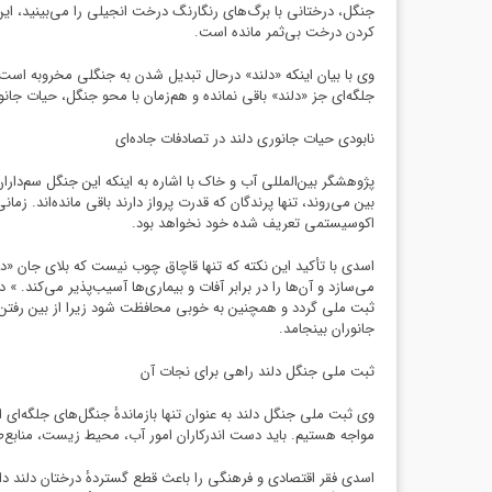
جنگل، درختانی با برگ‌های رنگارنگ درخت انجیلی را می‌بینید، ای
کردن درخت بی‌ثمر مانده است.
وی با بیان اینکه «دلند» درحال تبدیل شدن به جنگلی مخروبه است
جلگه‌ای جز «دلند» باقی نمانده و هم‌زمان با محو جنگل، حیات جان
نابودی حیات جانوری دلند در تصادفات جاده‌ای
پژوهشگر بین‌المللی آب و خاک با اشاره به اینکه این جنگل سم‌دارا
بین ‌می‌روند، تنها پرندگان که قدرت پرواز دارند باقی مانده‌اند. 
اکوسیستمی تعریف شده خود نخواهد بود.
اسدی با تأکید این نکته که تنها قاچاق چوب نیست که بلای جان «
می‌سازد و آن‌ها را در برابر آفات و بیماری‌ها آسیب‌پذیر می‌کند.
ثبت ملی گردد و همچنین به خوبی محافظت شود زیرا از بین رفتن ا
جانوران بینجامد.
ثبت ملی جنگل دلند راهی برای نجات آن
وی ثبت ملی جنگل دلند به عنوان تنها بازماندهٔ جنگل‌های جلگه‌ا
مواجه هستیم. باید دست اندرکاران امور آب، محیط زیست، منابع‌ط
اسدی فقر اقتصادی و فرهنگی را باعث قطع گستردهٔ درختان دلند دا