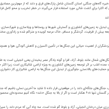
 ذخیره گاه‌های جنگلی استان گلستان شامل پارک‌های قرق و دلند که از مهم‌ترین مصاد
 اکثرا برای کشت شالی مورد استفاده قرار می‌گیرند در خطر تخریب و محو کامل قرار 
ند
ای تبدیل به زمین‌های کشاورزی و گسترش شهرها و روستاها و ویلاسازی و شهرک‌سازی
جعه بیش از ظرفیت، گردشگر و مسافر، خاک عرصه کوبیده و متراکم شده و زادآوری مختل
ی گردشگران از اهمیت حیاتی این جنگل‌ها در تأمین اکسیژن و کاهش آلودگی هوا و همچن
‌های شمال مانند بلوط، آزاد، افرا و گونه یادگار عصر یخبندان یعنی انجیلی است به طور
 عمده اغلب بر اثر توسعه زمین‌های کشاورزی به ویژه اراضی شالیکاری است زیرا اکثر جن
و حمایت‌های بالادستی جلوگیری از تبدیل این جنگل‌ها به اراضی شالیزاری کار دشواری
جنگل‌های جلگه‌ای دلند را در موقعیتی قرار داده تا شاید ما آخرین نسلی باشیم که جنگل
جنگل‌های جلگه‌ای در دشت و شمال جادهٔ اصلی گرگان مینودشت در گلستان تنها ۶۰۸ هکتار است و اگر از بالا به جنگل
ی میان درختان انجیلی، آزاد و بلوط گم شده است، سه چاه آبی که مردم دلند را سیراب