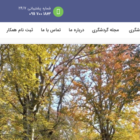
شماره پشتیبانی 24/7
1863 700 0911
دشگری
مجله گردشگری
درباره ما
تماس با ما
ثبت نام همکار