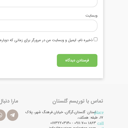
وبسایت
ذخیره نام، ایمیل و وبسایت من در مرورگر برای زمانی که دوبار
تماس با توریسم گلستان
مارا دنبال
استان: گلستان،گرگان، خیابان فرهنگ شهر، پلاک
place
17، طبقه: همکف،
1863 700 0911 - 01732203140
call