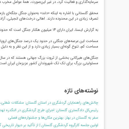
سرمایه‌گذاری و فعالیت کرد، در غیر این‌صورت، همهٔ عوامل مخرب در
محقق گلستانی با اشاره به اینکه «دلند» به‌عنوان جنگل جلگه‌ای ب
تصرف زیادی در این محدوده دارند. اهالی درخت‌های انجیلی، آزاد و 
به گزارش ایسنا، ایران دارای ۱۴ میلیون هکتار جنگل است که حدود ۲ میلیون هکتار آن در شمال کشور واقع است. قدمت جنگل‌های باستانی هیرکانی ایران به بیش از پنجاه میلیون سال قبل برمی گردد.
مساحت کم، تنوع گونه‌ای بسیار زیادی دارد و از این نظر و به د
مسئولیتی بزرگ برای تک تک شهروندان کشور عزیزمان ایران است
نوشته‌های تازه
چالش‌های راهنمایان گردشگری در استان گلستان: مشکلات شغلی، 
رئیس‌کل دادگستری گلستان: اجرای طرح گردشگری در النگدره ت
سفر به گلستان در بهار: بهترین مکان‌ها و جشنواره‌های فصلی
اولین جلسه کارگروه گردشگری گلستان | از تأکید بر دیوار تاریخی 