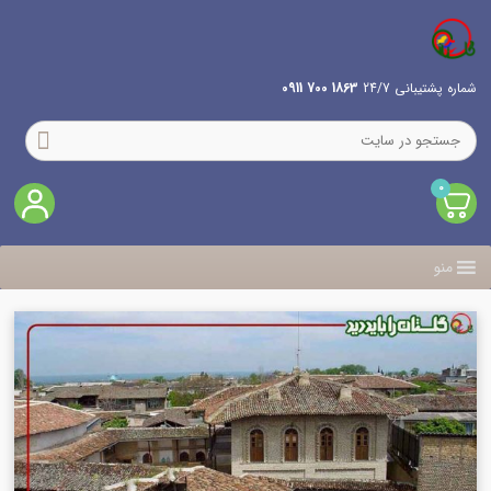
شماره پشتیبانی 24/7
1863 700 0911
0
منو