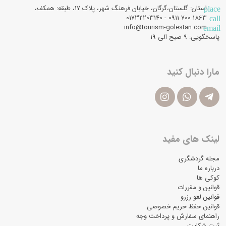
استان: گلستان،گرگان، خیابان فرهنگ شهر، پلاک 17، طبقه: همکف،
place
1863 700 0911 - 01732203140
call
info@tourism-golestan.com
email
پاسخگویی: ۹ صبح الی 19
مارا دنبال کنید
لینک های مفید
مجله گردشگری
درباره ما
کوکی ها
قوانین و مقررات
قوانین لغو رزرو
قوانین حفظ حریم خصوصی
راهنمای سفارش و پرداخت وجه
ثبت شکایت