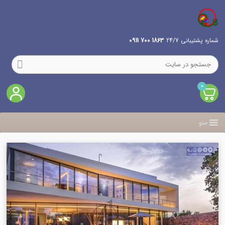
شماره پشتیبانی 24/7
1863 700 0911
0
منو