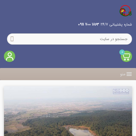
شماره پشتیبانی 24/7
1863 700 0911
0
منو