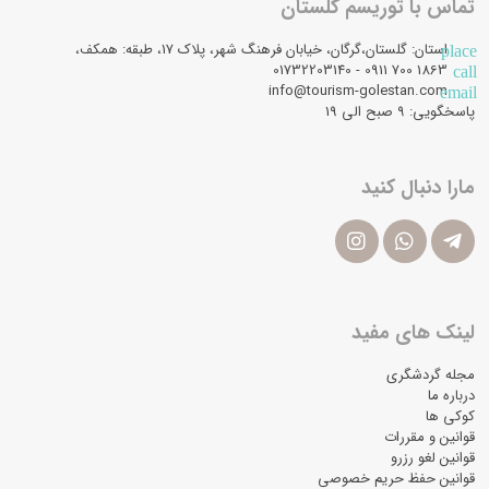
تماس با توریسم گلستان
استان: گلستان،گرگان، خیابان فرهنگ شهر، پلاک 17، طبقه: همکف،
place
1863 700 0911 - 01732203140
call
info@tourism-golestan.com
email
پاسخگویی: ۹ صبح الی 19
مارا دنبال کنید
لینک های مفید
مجله گردشگری
درباره ما
کوکی ها
قوانین و مقررات
قوانین لغو رزرو
قوانین حفظ حریم خصوصی