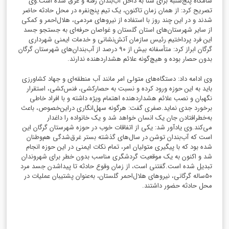
شامگاه پنج‌شنبه برای شنا به داخل آب‌بندان رفته و غرق شده است.وی
تصریح کرد: از همان زمان تاکنون، یک تیم پنج‌نفره در محل حادثه حاضر
شدند و در این چند روز با استفاده از نیروهای مردمی، هلال‌احمر و کمکی
از سایر شهرستان‌های استان گلستان و غواصان حرفه‌ای به جستجو جسد
این فرد پرداختیم.رئیس سازمان آتش‌نشانی و خدمات ایمنی شهرداری
گرگان ابراز کرد: متأسفانه بیش از ۹۰ درصد از آب‌بندان‌های شهرستان گرگان
بدون حصار بوده و هیچ‌گونه علائم هشداردهنده ندارند.
وی ادامه داد: دستگاه‌های متولی امر مانند آب منطقه‌ای و جهاد کشاورزی
باید به این حوزه ورود کرده و نسبت به حصارکشی، فنس‌کشی، استقرار
نگهبان و نصب علائم هشداردهنده اهتمام ویژه داشته و با افراد خاطی
برخورد جدی نماید.صفری گفت: هرگونه سهل‌انگاری دراین‌خصوص، باعث
به‌خطرافتادن جان یک انسان خواهد شد و یک خانواده را داغدار
می‌کند.وی یادآور شد: یکی از اتفاقات خوب در حوزه شهرستان گرگان این
است که آب‌بندان توشن در سال‌های گذشته بستر غرق‌شدگی هم‌وطنان
شده بود که با پیگیری متولیان امر، تمام نکات ایمنی در این حوزه انجام
شد و اکنون به یک موقعیت گردشگری مناسب بدون خطر برای شهروندان
تبدیل شده است.گفتنی است، از زمان وقوع حادثه تا پیداشدن جسد مرد
۵۰ساله گرگانی، نیروهای هلال‌احمر گلستان، به‌عنوان پشتیبان عملیات در
محل حادثه حضور داشتند‌.