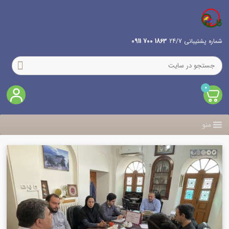
شماره پشتیبانی 24/7
1863 700 0911
0
منو