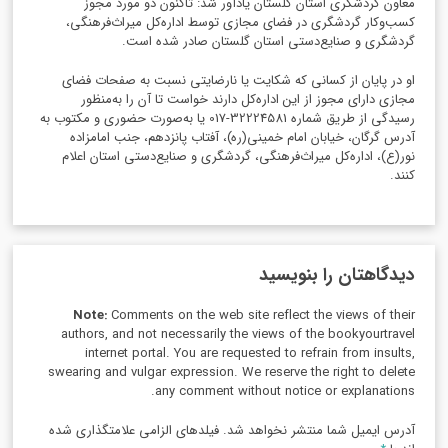
معاون گردشگری استان گلستان یادآور شد: تاکنون دو مورد مجوز
کسب‌وکار گردشگری در فضای مجازی توسط اداره‌کل میراث‌فرهنگی،
گردشگری و صنایع‌دستی استان گلستان صادر شده است.
او در پایان از کسانی که شکایت یا نارضایتی نسبت به صفحات فضای
مجازی دارای مجوز از این اداره‌کل دارند خواست تا آن را به‌منظور
رسیدگی از طریق شماره 32224581-017 یا به‌صورت حضوری و مکتوب به
آدرس گرگان، خیابان امام خمینی(ره)، آفتاب پانزدهم، جنب امامزاده
نور(ع)، اداره‌کل میراث‌فرهنگی، گردشگری و صنایع‌دستی استان اعلام
کنند.
دیدگاهتان را بنویسید
Note:
Comments on the web site reflect the views of their
authors, and not necessarily the views of the bookyourtravel
internet portal. You are requested to refrain from insults,
swearing and vulgar expression. We reserve the right to delete
any comment without notice or explanations.
آدرس ایمیل شما منتشر نخواهد شد. فیلدهای الزامی علامتگذاری شده