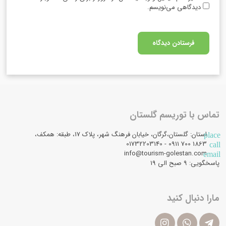
دیدگاهی می‌نویسم.
تماس با توریسم گلستان
استان: گلستان،گرگان، خیابان فرهنگ شهر، پلاک 17، طبقه: همکف،
place
1863 700 0911 - 01732203140
call
info@tourism-golestan.com
email
پاسخگویی: ۹ صبح الی 19
مارا دنبال کنید