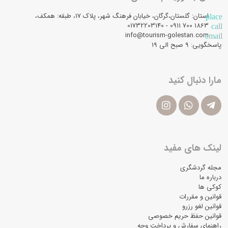
استان: گلستان،گرگان، خیابان فرهنگ شهر، پلاک 17، طبقه: همکف،
place
1863 700 0911 - 01732203140
call
info@tourism-golestan.com
email
پاسخگویی: ۹ صبح الی 19
مارا دنبال کنید
لینک های مفید
مجله گردشگری
درباره ما
کوکی ها
قوانین و مقررات
قوانین لغو رزرو
قوانین حفظ حریم خصوصی
راهنمای سفارش و پرداخت وجه