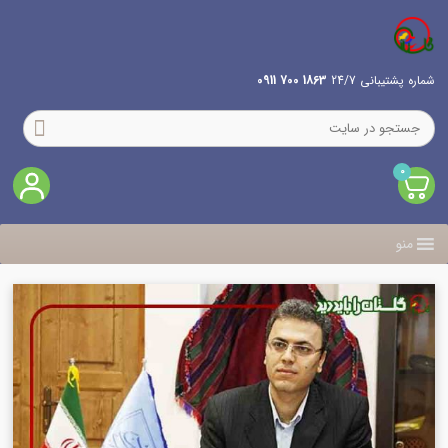
شماره پشتیبانی 24/7
1863 700 0911
0
منو