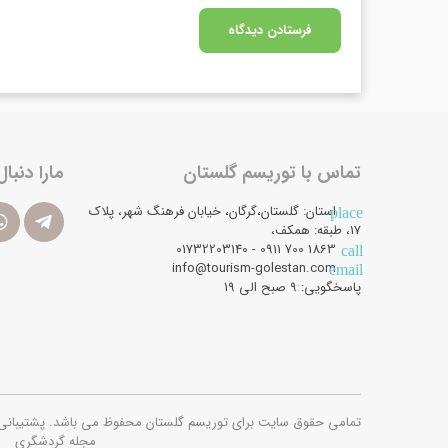
تماس با توریسم گلستان
مارا دنبال
استان: گلستان،گرگان، خیابان فرهنگ شهر، پلاک
place
17، طبقه: همکف،
1863 700 0911 - 01732203140
call
info@tourism-golestan.com
email
پاسخگویی: ۹ صبح الی 19
تمامی حقوق سایت برای توریسم گلستان محفوظ می باشد. پشتیبانی فنی و امن
مجله گردشگری