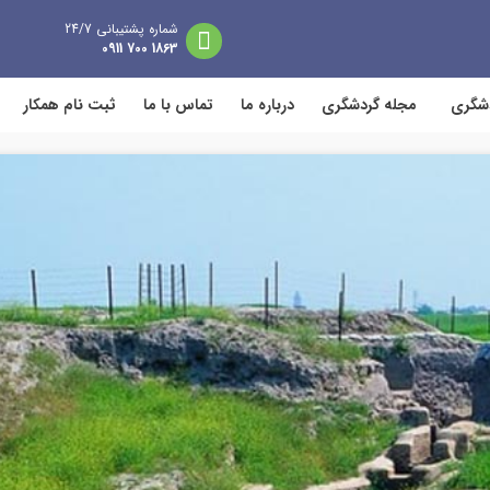
شماره پشتیبانی 24/7
1863 700 0911
دشگری
مجله گردشگری
درباره ما
تماس با ما
ثبت نام همکار