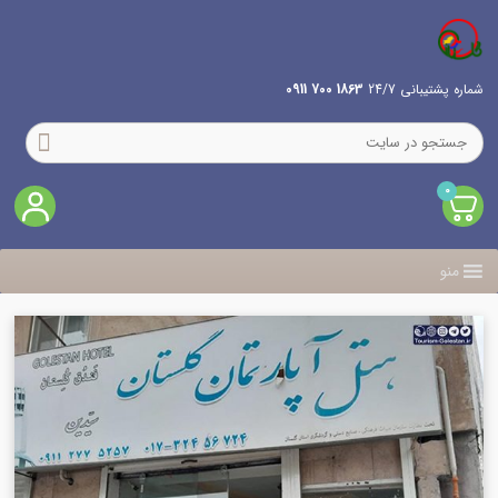
شماره پشتیبانی 24/7
1863 700 0911
0
منو