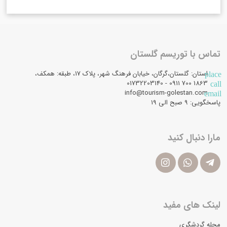
تماس با توریسم گلستان
استان: گلستان،گرگان، خیابان فرهنگ شهر، پلاک 17، طبقه: همکف،
place
1863 700 0911 - 01732203140
call
info@tourism-golestan.com
email
پاسخگویی: ۹ صبح الی 19
مارا دنبال کنید
لینک های مفید
مجله گردشگری