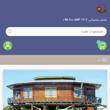
شماره پشتیبانی 24/7
1863 700 0911
0
منو