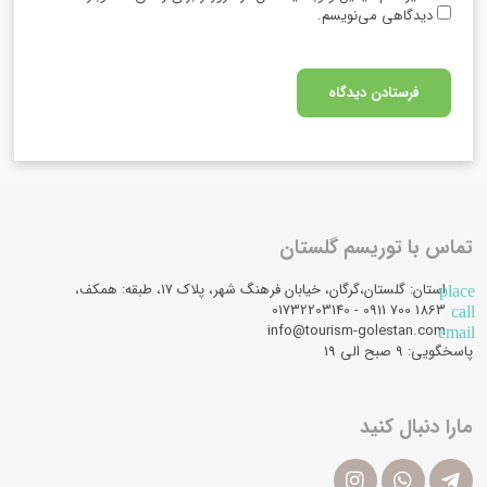
دیدگاهی می‌نویسم.
تماس با توریسم گلستان
استان: گلستان،گرگان، خیابان فرهنگ شهر، پلاک 17، طبقه: همکف،
place
1863 700 0911 - 01732203140
call
info@tourism-golestan.com
email
پاسخگویی: ۹ صبح الی 19
مارا دنبال کنید