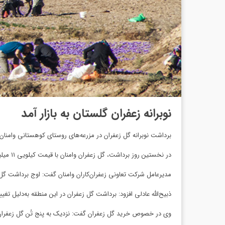
نوبرانه زعفران گلستان به بازار آمد
برداشت نوبرانه گل زعفران در مزرعه‌های روستای کوهستانی وامنان آ
در نخستین روز برداشت، گل زعفران وامنان با قیمت کیلویی ۱۱ میلیون ریال و در دومین با بهای ۹ میلیون و ۵۰۰ هزار ریال فروخته شد.
مدیرعامل شرکت تعاونی زعفران‌کاران وامنان گفت: اوج برداشت گل
ذبیح‌الله عادلی افزود: برداشت گل زعفران در این منطقه به‌دلیل تغییر اقلیم با ۱۰ روز درنگ نسبت به سال کشاورزی قب
وی در خصوص خرید گل زعفران گفت: نزدیک به پنج تُن گل زعفران تو