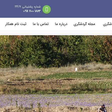
شماره پشتیبانی 24/7
1863 700 0911
دشگری
مجله گردشگری
درباره ما
تماس با ما
ثبت نام همکار