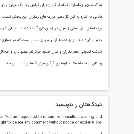
به گفته وی جداسازی کُلاله از گل زعفران کیلویی تا یک میلیون ریال هزینه دارد 
عادلی با اشاره به این گل‌دهی مزرعه‌های زعفران این بخش نسبت به سال کشاورزی قبل بهتر است، پیش‌ب
برپاداشتن مزرعه‌های زعفران در زمین‌های آماده کشت زعفران شهری
زعفران گیاه علفی و چندساله از تیره زنبق‌سانان است که در صنایع
شرکت تعاونی زعفرانکاران وامنان حدود هزار نفر عضو دارد و امسال هم ۲ فروشگاه عرضه مستقیم زعفران در شهرهای گرگان و آزادشهر دایر 
وامنان در فاصله ۱۵۰ کیلومتری گرگان مرکز گلستان به عنوان قطب اصلی پرورش زعفران در استان به شمار می‌رود.
دیدگاهتان را بنویسید
al. You are requested to refrain from insults, swearing and
ight to delete any comment without notice or explanations.