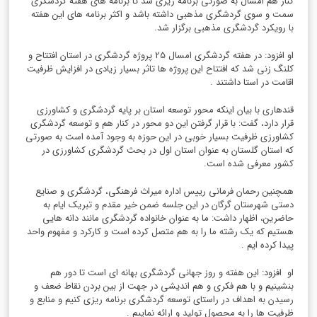
کنار هم امسال به صورتی برنامه ریزی شد تا برنامه های هفته گردشگری
سمت و سوی گردشگری مذهبی داشته باشد و اکثر برنامه های این هفته
با رویکرد گردشگری مذهبی برگزار شد.
او افزود: در هفته گردشگری امسال 25 پروژه گردشگری در استان افتتاح و
کلنگ زنی شد که افتتاح این پروژه ها تاثر بسیار زیادی در افزایش ظرفیت
اقامت در استا داشتند .
قندهاری با بیان اینکه محور توسعه استان بر پایه گردشگری و کشاورزی
قرار دارد، گفت: با قرار گرفتن این دو محور در کنار هم و توسعه گردشگری
کشاورزی ظرفیت بسیار خوبی در این حوزه به وجود آمده است به صورتی
که استان گلستان به عنوان استان اول در بحث گردشگری کشاورزی در
کشور معرفی شده است.
همچنین رحمان فرمانی رییس اداره میراث فرهنگی، گردشگری و صنایع
دستی شهرستان گرگان در این جلسه ضمن خیر مقدم و تبریک ایام به
حاضرین، اظهار داشت: ما به عنوان خانواده گردشگری مانند دانه هایی
هستیم که یک رشته ما را به هم متصل کرده است و کارکرد و مفهوم واحد
پیدا کرده ایم .
او افزود: این هفته و روز جهانی گردشگری بهانه ای است تا دور هم
بنشینیم و با هم فکری و هم اندیشی در جهت از بین بردن نقاط ضعف و
رسیدن به اهداف در راستای توسعه گردشگری برنامه ریزی کنیم و منابع و
ظرفیت ها را به محصول تولید و ارائه نماییم .