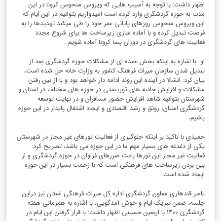
اظهار داشت: با توجه به آسیب هایی که ویروس منحوس کرونا در این
مدت به حوزه گردشگری وارد کرده است امیدواریم بتوانیم در این ایام که
این ویروس منحوس روزهای پایانی عمر خود را طی میکند تهدیدها را به
فرصت تبدیل کرده و با آماده سازی زیرساخت ها برای شروع مجدد
فعالیت های گردشگری در دوران پسا کرونا آماده شویم .
او با اشاره به اینکه بخش عمده ای از مشکلات حوزه گردشگری بعد از
تبدیل شدن سازمان میراث فرهنگ کشور به وزارت خانه حل شده است،
بیان کرد: انشالا در آینده این روند ادامه دار خواهد بود و با از بین رفتن
مشکلات و افزایش جاذبه های توریستی در حوزه های مختلف در استان و
شهرستان بتوانیم شاهد افزایش حضور مسافران و در نهایت توسعه
گردشگری استان، رونق و رشد اقتصادی و ایجاد اشتغال پایدار در این حوزه
باشیم،
حمیدی با تاکید بر اینکه جلوگیری از فعالیت تورهای غیر مجاز در شهرستان
یکی از دغدغه های بسیار مهم ما در این حوزه می باشد، تصریح کرد:
فعالیت غیر مجاز این تورها باعث ضررهای فراوان در حوزه گردشگری و از
بین بردن زیرساخت های فرهنگی است که با زحمت بسیار در این حوزه
ایجاد شده است.
یاسر قندهاری معاون گردشگری اداره کل میراث فرهنگی استان نیز دراین
جلسه، ضمن تبریک ایام و خوش آمدگویی، با اشاره به همزمانی هفته
گردشگری 1400 با اربعین حسینی اظهار داشت: با قرار گرفتن این ایام در