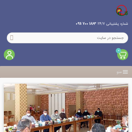
شماره پشتیبانی 24/7
1863 700 0911
0
منو