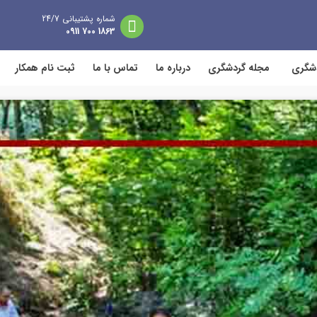
شماره پشتیبانی 24/7
1863 700 0911
دشگری
مجله گردشگری
درباره ما
تماس با ما
ثبت نام همکار