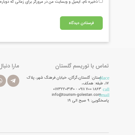
ذخیره نام، ایمیل و وبسایت من در مرورگر برای زمانی که دوبار
تماس با توریسم گلستان
مارا دنبال
استان: گلستان،گرگان، خیابان فرهنگ شهر، پلاک
place
17، طبقه: همکف،
1863 700 0911 - 01732203140
call
info@tourism-golestan.com
email
پاسخگویی: ۹ صبح الی 19