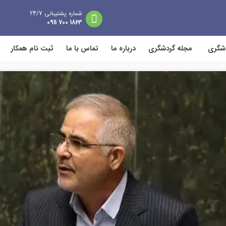
شماره پشتیبانی 24/7
1863 700 0911
دشگری
مجله گردشگری
درباره ما
تماس با ما
ثبت نام همکار