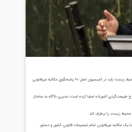
عضو کمیسیون عمران مجلس شورای اسلامی گفت: هیچ فرد یا نهادی توان و اجازه توقف طرح طبیعت‌گردی آشوراده را ندارد و مدیران سازمان حفاظت محیط زیست باید در کمیسیون اصل ۹۰ پاسخگوی مکاتبه غیرقانونی
ح طبیعت‌گردی آشوراده امضا کرده است؛ مدیری ناآگاه به ساختار
 محیط زیست را برطرف کند.
 یک مکاتبه غیرقانونی تمام تصمیمات قانونی کشور و دستور