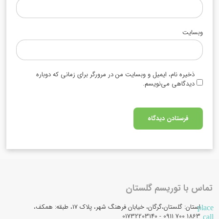
وبسایت
ذخیره نام، ایمیل و وبسایت من در مرورگر برای زمانی که دوباره
دیدگاهی می‌نویسم.
تماس با توریسم گلستان
استان: گلستان،گرگان، خیابان فرهنگ شهر، پلاک 17، طبقه: همکف،
place
1863 700 0911 - 01732203140
call