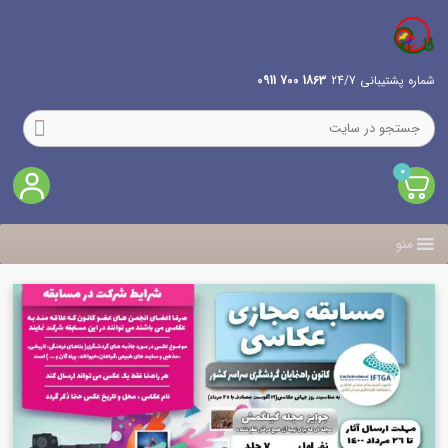
شماره پشتیبانی 24/7
1863 700 0911
0
منو