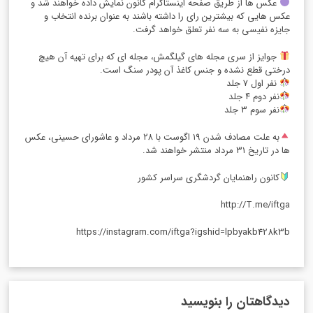
عکس ها از طریق صفحه اینستاگرام کانون نمایش داده خواهند شد و
عکس هایی که بیشترین رای را داشته باشند به عنوان برنده انتخاب و
جایزه نفیسی به سه نفر تعلق خواهد گرفت.
جوایز از سری مجله های گیلگمش، مجله ای که برای تهیه آن هیچ
درختی قطع نشده و جنس کاغذ آن پودر سنگ است.
نفر اول ۷ جلد
نفر دوم ۴ جلد
نفر سوم ۳ جلد
به علت مصادف شدن ۱۹ اگوست با ۲۸ مرداد و عاشورای حسینی، عکس
ها در تاریخ ۳۱ مرداد منتشر خواهند شد.
کانون راهنمایان گردشگری سراسر کشور
http://T.me/iftga
https://instagram.com/iftga?igshid=lpbyakb428k3b
دیدگاهتان را بنویسید