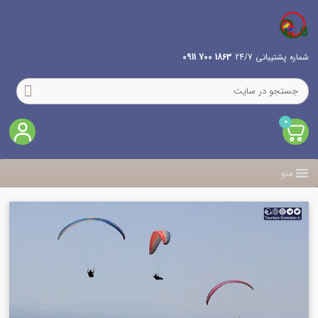
شماره پشتیبانی 24/7
1863 700 0911
0
منو