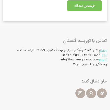
تماس با توریسم گلستان
استان: گلستان،گرگان، خیابان فرهنگ شهر، پلاک 17، طبقه: همکف،
place
1863 700 0911 - 01732203140
call
info@tourism-golestan.com
email
پاسخگویی: ۹ صبح الی 19
مارا دنبال کنید