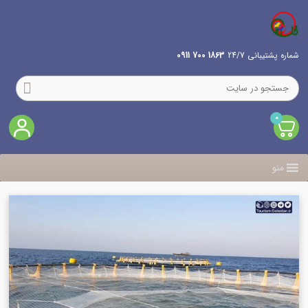
شماره پشتیبانی 24/7
1863 700 0911
0
منو