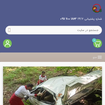
شماره پشتیبانی 24/7
1863 700 0911
0
منو