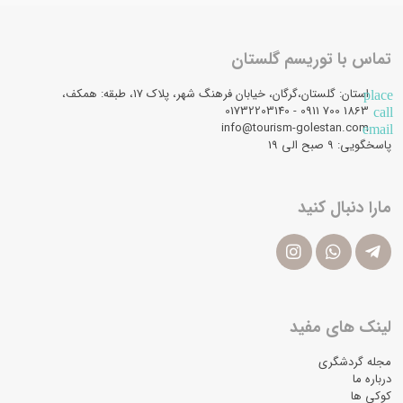
تماس با توریسم گلستان
استان: گلستان،گرگان، خیابان فرهنگ شهر، پلاک 17، طبقه: همکف،
place
1863 700 0911 - 01732203140
call
info@tourism-golestan.com
email
پاسخگویی: ۹ صبح الی 19
مارا دنبال کنید
لینک های مفید
مجله گردشگری
درباره ما
کوکی ها