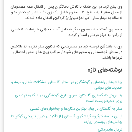
وی بیان کرد: در این حادثه با تلاش نجاتگران پس از انتقال همه مصدومان
از محل سقوط به سطح، ۳ مصدوم شامل یک زن ۴۰ ساله و دو دختر ۱۰ و
۵ ساله به بیمارستان امیرالمؤمنین(ع) کردکوی انتقال داده شدند.
حاجیلری گفت: سه مصدومِ دیگر به دلیل آسیب جزئی با رضایت شخصی
از رفتن به مرکز درمانی امتناع کردند.
وی به رانندگان توصیه کرد در مسیرهایی که تاکنون سفر نکرده اند بالاخص
در مناطق کوهستانی و محورهای شیبدار مراقب پیچ ها و نقص احتمالی
ترمزها باشند.
نوشته‌های تازه
چالش‌های راهنمایان گردشگری در استان گلستان: مشکلات شغلی، بیمه و
حمایت‌های دولتی
رئیس‌کل دادگستری گلستان: اجرای طرح گردشگری در النگدره تهدیدی
برای محیط‌زیست است
سفر به گلستان در بهار: بهترین مکان‌ها و جشنواره‌های فصلی
اولین جلسه کارگروه گردشگری گلستان | از تأکید بر دیوار تاریخی گرگان تا
چالش‌های روستای زیارت
فریال علیمردانی