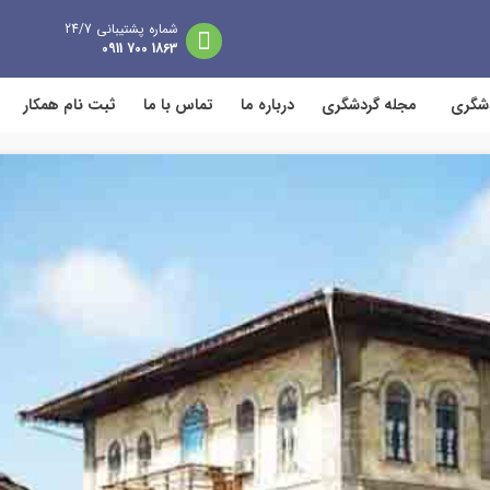
شماره پشتیبانی 24/7
1863 700 0911
دشگری
مجله گردشگری
درباره ما
تماس با ما
ثبت نام همکار