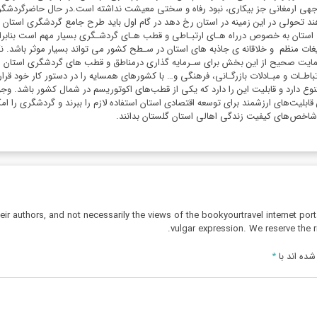
هی ارمغانی جز بیکاری، نبود رفاه و سختی معیشت نداشته است.در حال حاضرگردشگری
تحولی در این زمینه در استان رخ دهد در گام اول باید طرح جامع گردشگری استان را 
 استان به خصوص درراه هـای ارتبـاطی و قطب هـای گردشـگری بسیار مهم است بنابراین 
یغات منظم و خلاقانه ی جاذبه های استان در سـطح کشور می تواند بسیار موثر باشد. 
یت صحیح از این بخش برای سـرمایه گذاری درمناطق و قطب های گردشگری استان است
تباطـات و مبـادلات بازرگـانی، فرهنگی و… با کشورهای همسایه را در دستور کار خود ق
ابلیت‌های ارزشمند برای توسعه اقتصادی استان استفاده لازم را ببرند و گردشگری را امک
شاخص‌های کیفیت زندگی اهالی استان گلستان بدانند.
r authors, and not necessarily the views of the bookyourtravel internet port
vulgar expression. We reserve the r
ده اند با
*