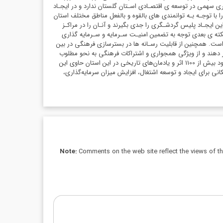
 سهمی در توسعه ی اقتصـادی اسـتان گلستان ندارد و در ایجـاد
با توجـه بـه توانمندی های بالقوه و بالفعل مناطق مختلف استان
ایجـاد پلیس گردشـگری را جدی بگیرند و آنـان را در مراکـز
نکته ی بعدی توجه به تضمین امنیـت سـرمایه و سـرمایه گذاری
. همچنین از قابلیت رسـانه ها در بسترسازی فرهنگی در بین
رار دهند و از ویژگی همجواری و اشتراکات فرهنگی به نحو مطلوب
بهره ببرند. در هر حال استان گلستان بیش از 350 جاذبه طبیعی متنوع دارد و قابلیت این را دارد که یکی از قطب‌های اکوتوریسم در شمال کشور باشد. وجود بیش از 1100 اثر و یادمان‌های تاریخی در این استان حاوی این
انی برای ایجاد و توسعه اشتغال، افزایش میزان سرمایه‌گذاری،
Note:
Comments on the web site reflect the views of thei