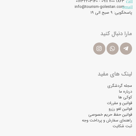
1863 700 0911 - 01732203140
call
info@tourism-golestan.com
email
پاسخگویی: ۹ صبح الی 19
مارا دنبال کنید
لینک های مفید
مجله گردشگری
درباره ما
کوکی ها
قوانین و مقررات
قوانین لغو رزرو
قوانین حفظ حریم خصوصی
راهنمای سفارش و پرداخت وجه
ثبت شکایت