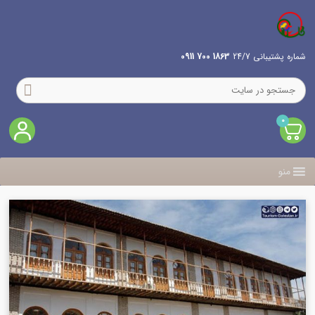
شماره پشتیبانی 24/7
1863 700 0911
0
منو