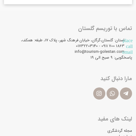
تماس با توریسم گلستان
استان: گلستان،گرگان، خیابان فرهنگ شهر، پلاک 17، طبقه: همکف،
place
1863 700 0911 - 01732203140
call
info@tourism-golestan.com
email
پاسخگویی: ۹ صبح الی 19
مارا دنبال کنید
لینک های مفید
مجله گردشگری