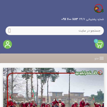
شماره پشتیبانی 24/7
1863 700 0911
0
منو