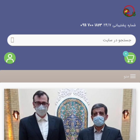
شماره پشتیبانی 24/7
1863 700 0911
0
منو