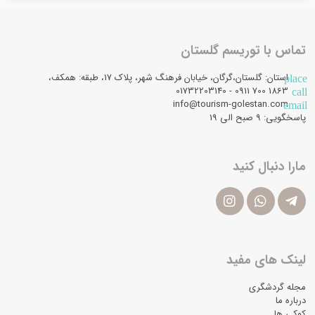
تماس با توریسم گلستان
استان: گلستان،گرگان، خیابان فرهنگ شهر، پلاک 17، طبقه: همکف،
place
1863 700 0911 - 01732203140
call
info@tourism-golestan.com
email
پاسخگویی: ۹ صبح الی 19
مارا دنبال کنید
لینک های مفید
مجله گردشگری
درباره ما
کوکی ها