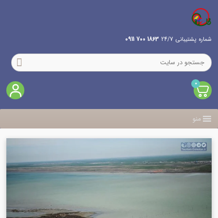
شماره پشتیبانی 24/7
1863 700 0911
0
منو