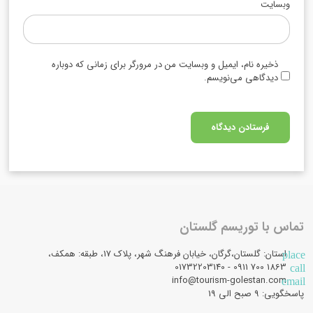
وبسایت
ذخیره نام، ایمیل و وبسایت من در مرورگر برای زمانی که دوباره
دیدگاهی می‌نویسم.
تماس با توریسم گلستان
استان: گلستان،گرگان، خیابان فرهنگ شهر، پلاک 17، طبقه: همکف،
place
1863 700 0911 - 01732203140
call
info@tourism-golestan.com
email
پاسخگویی: ۹ صبح الی 19