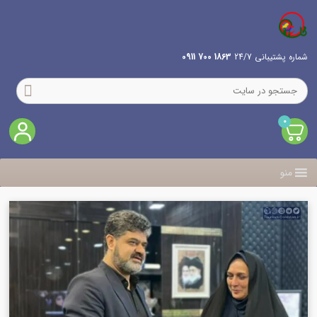
شماره پشتیبانی 24/7
1863 700 0911
0
منو