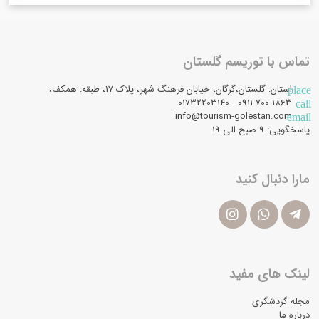
تماس با توریسم گلستان
استان: گلستان،گرگان، خیابان فرهنگ شهر، پلاک 17، طبقه: همکف،
place
1863 700 0911 - 01732203140
call
info@tourism-golestan.com
email
پاسخگویی: ۹ صبح الی 19
مارا دنبال کنید
لینک های مفید
مجله گردشگری
درباره ما