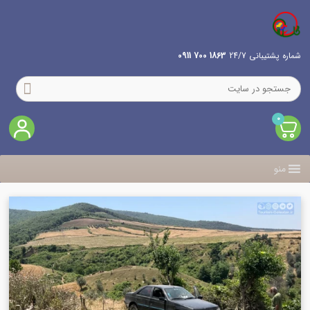
شماره پشتیبانی 24/7
1863 700 0911
0
منو