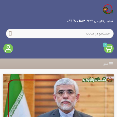
شماره پشتیبانی 24/7
1863 700 0911
0
منو