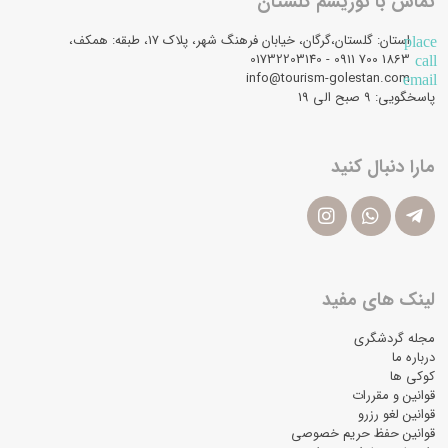
تماس با توریسم گلستان
استان: گلستان،گرگان، خیابان فرهنگ شهر، پلاک 17، طبقه: همکف،
place
1863 700 0911 - 01732203140
call
info@tourism-golestan.com
email
پاسخگویی: ۹ صبح الی 19
مارا دنبال کنید
لینک های مفید
مجله گردشگری
درباره ما
کوکی ها
قوانین و مقررات
قوانین لغو رزرو
قوانین حفظ حریم خصوصی