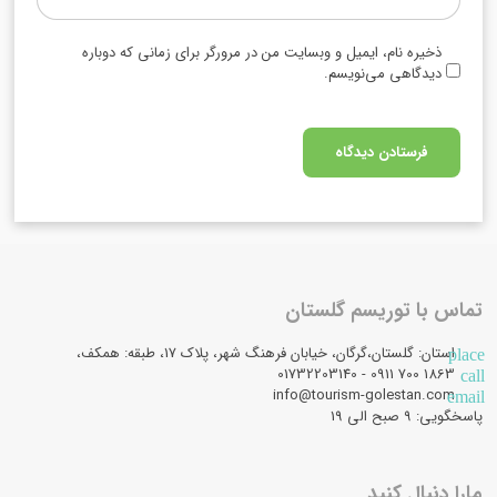
ذخیره نام، ایمیل و وبسایت من در مرورگر برای زمانی که دوباره
دیدگاهی می‌نویسم.
تماس با توریسم گلستان
استان: گلستان،گرگان، خیابان فرهنگ شهر، پلاک 17، طبقه: همکف،
place
1863 700 0911 - 01732203140
call
info@tourism-golestan.com
email
پاسخگویی: ۹ صبح الی 19
مارا دنبال کنید