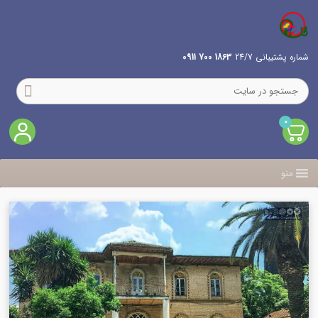
شماره پشتیبانی 24/7
1863 700 0911
0
منو