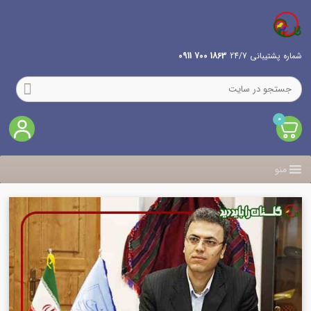
شماره پشتیبانی 24/7
1863 700 0911
0
منو