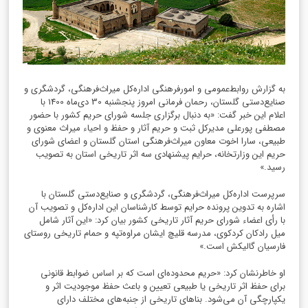
به گزارش روابط‌عمومی و امورفرهنگی اداره‌کل میراث‌فرهنگی، گردشگری و
صنایع‌دستی گلستان، رحمان فرمانی امروز پنجشنبه 30 دی‌ماه 1400 با
اعلام این خبر گفت: «به دنبال برگزاری جلسه شورای حریم کشور با حضور
مصطفی پورعلی مديركل ثبت و حریم آثار و حفظ و احیاء میراث معنوی و
طبیعی، سارا اخوت معاون میراث‌فرهنگی استان گلستان و اعضای شورای
حریم این وزارتخانه، حرایم پیشنهادی سه اثر تاریخی استان به تصویب
رسید.»
سرپرست اداره‌کل میراث‌فرهنگی، گردشگری و صنایع‌دستی گلستان با
اشاره به تدوین پرونده حرایم توسط کارشناسان این اداره‌کل و تصویب آن
با رأی اعضاء شورای حریم آثار تاریخی کشور بیان کرد: «این آثار شامل
میل رادکان کردکوی، مدرسه قلیچ ایشان مراوه‌تپه و حمام تاریخی روستای
فارسیان گالیکش است.»
او خاطرنشان کرد: «حریم محدوده‌ای است که بر اساس ضوابط قانونی
برای حفظ اثر تاریخی یا طبیعی تعیین و باعث حفظ موجودیت اثر و
یکپارچگی آن می‌شود. بناهای تاریخی از جنبه‌های مختلف دارای