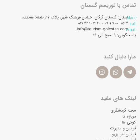
تماس با توریسم گلستان
استان: گلستان،گرگان، خیابان فرهنگ شهر، پلاک 17، طبقه: همکف،
place
1863 700 0911 - 01732203140
call
info@tourism-golestan.com
email
پاسخگویی: ۹ صبح الی 19
مارا دنبال کنید
لینک های مفید
مجله گردشگری
درباره ما
کوکی ها
قوانین و مقررات
قوانین لغو رزرو