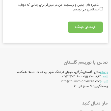
ذخیره نام، ایمیل و وبسایت من در مرورگر برای زمانی که دوباره
دیدگاهی می‌نویسم.
تماس با توریسم گلستان
استان: گلستان،گرگان، خیابان فرهنگ شهر، پلاک 17، طبقه: همکف،
place
1863 700 0911 - 01732203140
call
info@tourism-golestan.com
email
پاسخگویی: ۹ صبح الی 19
مارا دنبال کنید