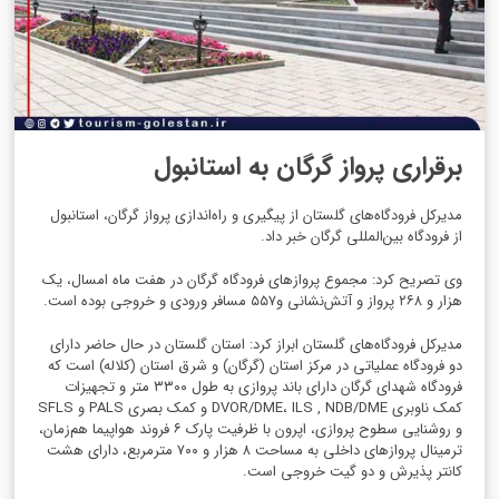
برقراری پرواز گرگان به استانبول
مدیرکل فرودگاه‌های گلستان از پیگیری و راه‌اندازی پرواز گرگان، استانبول
از فرودگاه بین‌المللی گرگان خبر داد.
وی تصریح کرد: مجموع پروازهای فرودگاه گرگان در هفت ماه امسال، یک
هزار و ۲۶۸ پرواز و آتش‌نشانی و۵۵۷ مسافر ورودی و خروجی بوده است.
مدیرکل فرودگاه‌های گلستان ابراز کرد: استان گلستان در حال حاضر دارای
دو فرودگاه عملیاتی در مرکز استان (گرگان) و شرق استان (کلاله) است که
فرودگاه شهدای گرگان دارای باند پروازی به طول ۳۳۰۰ متر و تجهیزات
کمک ناوبری DVOR/DME، ILS , NDB/DME و کمک بصری PALS و SFLS
و روشنایی سطوح پروازی، اپرون با ظرفیت پارک ۶ فروند هواپیما هم‌زمان،
ترمینال پروازهای داخلی به مساحت ۸ هزار و ۷۰۰ مترمربع، دارای هشت
کانتر پذیرش و دو گیت خروجی است.