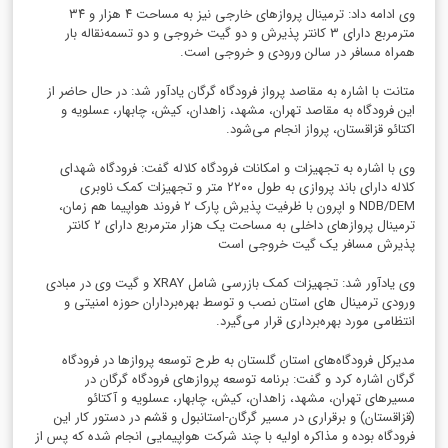
وی ادامه داد: ترمینال پروازهای خارجی نیز به مساحت ۴ هزار و ۳۴
مترمربع دارای ۳ کانتر پذیرش و دو گیت خروجی و دو تسمه‌نقاله بار
همراه مسافر در سالن ورودی و خروجی است.
متانت با اشاره به مقاصد پرواز فرودگاه گرگان یادآور شد: در حال حاضر از
این فرودگاه به مقاصد تهران، مشهد، زاهدان، کیش، چابهار، عسلویه و
اکتائو قزاقستان، پرواز انجام می‌شود.
وی با اشاره به تجهیزات و امکانات فرودگاه کلاله گفت: فرودگاه شهدای
کلاله دارای باند پروازی به طول ۲۲۰۰ متر و تجهیزات کمک ناوبری
NDB/DEM و اپرون با ظرفیت پذیرش پارک ۲ فروند هواپیما هم زمان،
ترمینال پروازهای داخلی به مساحت یک هزار مترمربع دارای ۲ کانتر
پذیرش مسافر یک گیت خروجی است
وی یادآور شد: تجهیزات کمک بازرسی شامل XRAY و گیت وی در مبادی
ورودی ترمینال های استان نصب و توسط بهره‌برداران حوزه امنیتی و
انتظامی مورد بهره‌برداری قرار می‌گیرد.
مدیرکل فرودگاه‌های استان گلستان به طرح توسعه پروازها در فرودگاه
گرگان اشاره کرد و گفت: برنامه توسعه پروازهای فرودگاه گرگان در
مسیرهای تهران، مشهد، زاهدان، کیش، چابهار، عسلویه و آکتائو
(قزاقستان) و برقراری در مسیر گرگان-استانبول و قشم در دستور کار این
فرودگاه بوده و مذاکره اولیه با چند شرکت هواپیمایی انجام شده که پس از