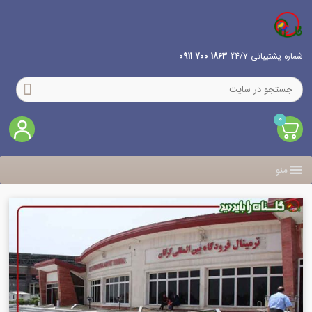
شماره پشتیبانی 24/7
1863 700 0911
0
منو