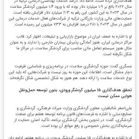
هدف‌گذاری کرده است، ادامه داد: درامد خدمات بهداشتی-درمانی ترکیه در
سال ۲۰۲۲ بالغ بر ۱٫۹ میلیارد دلار بوده که با ورود ۱٫۴ میلیون گردشگر سلامت
در سال ۲۰۲۳ به این کشور، این رقم به ۲٫۳ میلیارد دلار افزایش یافته است.
حمایت‌های مالی وزارت بازرگانی ترکیه از شرکت‌های فعال خدمات درمانی این
کشور در سال ۲۰۲۳ با ۲۸۱ درصد افزایش به ۷۳۳ میلیون لیر رسیده است.
او با اشاره به ضعف ایران در موضوع بازاریابی و تبلیغات، اظهار کرد: قالب
مراکز درمانی ایران، هنوز آمادگی پذیرش بیماران خارجی را ندارند و به عنوان
مثال هنوز سیستم تعامل مالی مناسب برای گردشگر سلامت، در مراکز ما
شکل نگرفته است.
عسگری گفت: حوزه گردشگری سلامت، در برنامه‌ریزی و شناسایی ظرفیت
دچار مشکل است، اطلاعات این حوزه به روز نیست و شرکت‌هایی که باید این
نوع خدمات سلامت را ارائه دهند هم هنوز به شکل تخصصی شکل نگرفته‌اند.
تحقق هدف‌گذاری ۱۵ میلیون گردشگر ورودی، بدون توسعه حمل‌ونقل
هوایی ممکن نیست
علی‌اصغر شالبافیان، معاون گردشگری وزارت میراث فرهنگی، گردشگری و
صنایع‌دستی با اشاره به فرصت‌های قانون برنامه توسعه هفتم برای صنعت
گردشگری، گفت: در تدوین بخش گردشگری برنامه، تأکید اصلی حمایت از
سرمایه‌گذاری بخش خصوصی و رفع موانع آن بوده است.
او با اشاره به هدف‌گذاری ۱۵ میلیون گردشگر ورودی در برنامه هفتم، ادامه داد: