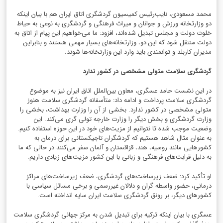
محمد مسعودی، نایب‌رئیس کمیسیون گردشگری اتاق ایران هم با بیان اینکه
دو وزارتخانه ورزش و جوانان و میراث فرهنگی و گردشگری به نوعی به حیاط
خلوت دولت و مجلس تبدیل شده‌اند، افزود: ما می‌خواهیم این پیام از اتاق به
دولت منتقل شود که این دو، وزارتخانه‌های بسیار مهمی هستند و بنابراین
مدیران کاربلد و توانمندی باید وارد این وزارتخانه‌ها شوند.
گردشگری سلامت متولی مشخصی در کشور ندارد
در این نشست حامد عسگری، معاون بین‌الملل اتاق ایران نیز به موضوع
گردشگری سلامت پرداخت و ادامه داد: متأسفانه گردشگری سلامت هنوز
متولی مشخصی در کشور ندارد. بخشی از آن را وزارت بهداشت، بخشی را
وزارت گردشگری و بخش دیگر را وزارت خارجه تولی گری می‌کند. این
وضعیت موجب شده تا نتوانیم از مزیت‌های خود در این حوزه استفاده کنیم.
به عنوان مثال شاهد هستیم که گردشگران تاجیکستانی برای درمان به
کشورهایی مانند روسیه، هند، قزاقستان و آلمان سفر می‌کنند در حالی که ما
به دلیل قرابت‌های فرهنگی و زبانی با این کشور مزیت‌های زیادی داریم.
او تأکید کرد: ضعف زیرساخت‌های گردشگری، ضعف زیرساخت‌های مراکز
درمانی، حضور واسطه گران و دلالان غیررسمی و برخی مسائل سیاسی با
کشورهای دیگر، بر رونق گردشگری سلامت ایران سایه انداخته است.
عسگری با بیان اینکه ترکیه برای تبدیل شدن به مرکز جهانی گردشگری سلامت