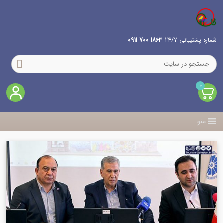
شماره پشتیبانی 24/7
1863 700 0911
0
منو