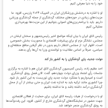
خود را به دنیا معرفی کنیم.
او با اشاره به درخشش ورزشکاران ایران در المپیک ۲۰۲۴ پاریس، افزود: ما
مزیت‌های زیادی در حوزه‌های مختلف گردشگری از جمله گردشگری ورزشی
داریم. باید با برنامه‌ریزی‌های اصولی بتوانیم از این مزیت‌ها بهره‌برداری
عملیاتی کنیم.
رئیس اتاق ایران با بیان اینکه مواضع اخیر رئیس‌جمهور و سخنان ایشان در
مجلس، نشانگر عزم او برای پیشرفت اقتصادی با محوریت بخش خصوصی
است، اظهار کرد: از مجلس انتظار داریم بدون در نظر گرفتن منافع منطقه‌ای و
سیاسی، صرفاً بر اساس عقلانیت و توانمندی وزرا به آن‌ها رأی بدهند.
دولت جدید، پای گردشگران را به کشور باز کند
احد عظیم زاده، رئیس کمیسیون گردشگری اتاق ایران هم با اشاره به برگزاری
جلسات رأی اعتماد وزرای دولت چهاردهم، گفت: الان فصل رونق گردشگری
است و امیدواریم با عملکرد دولت جدید پای توریست به این کشور باز شود.
چرا کشوری مانند ترکیه باید به اندازه نفت ایران و حتی بیشتر از آن از محل
گردشگری درآمد داشته باشد و ما نداشته باشیم.
او با درخواست از هیات رئیسه اتاق ایران، برای حمایت از فعالان اقتصادی
جهت حضور در نمایشگاه‌های گردشگری خارج از کشور، افزود: این رفت‌وآمدها
به رونق گردشگری منجر خواهد شد.