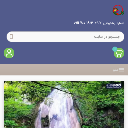
شماره پشتیبانی 24/7
1863 700 0911
0
منو