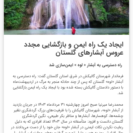
ایجاد یک راه ایمن و بازگشایی مجدد
عروس آبشارهای گلستان
راه دسترسی به آبشار « لوه » ایمن‌سازی شد
فرماندار شهرستان گالیکش در شرق استان گلستان گفت: راه دسترسی به
آبشار «لوه» گلستان که پس از چند حادثه منجر به مرگ در اردیبهشت‌ماه
با دستور دادستان گالیکش بسته شده بود با ایجاد یک راه ایمن بازگشایی
شد.
محمدرضا میرنیا صبح امروز چهارشنبه ۳۱ مردادماه ۱۴۰۳ در جریان بازدید
از آبشار «لوه»، شهرستان گالیکش را با ظرفیت‌های بزرگ گردشگری نظیر
چشمه‌ها، کوهسارها، آبشارها و مناظر بکر طبیعی، نگین گردشگری
گلستان دانست و افزود: متأسفانه در سال ۱۴۰۳ تعداد افرادی که به دلیل
رعایت نکردن نکات ایمنی در آبشار «لوه» جان خود را از دست می‌دادند در
حال افزایش بود به همین دلیل تصمیم گرفتیم به‌طور موقت این آبشار را