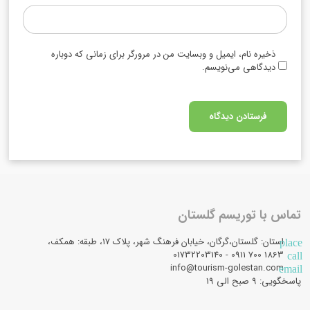
ذخیره نام، ایمیل و وبسایت من در مرورگر برای زمانی که دوباره
دیدگاهی می‌نویسم.
تماس با توریسم گلستان
استان: گلستان،گرگان، خیابان فرهنگ شهر، پلاک 17، طبقه: همکف،
place
1863 700 0911 - 01732203140
call
info@tourism-golestan.com
email
پاسخگویی: ۹ صبح الی 19