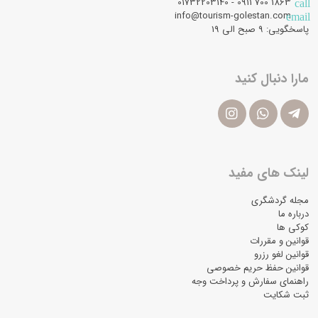
1863 700 0911 - 01732203140
call
info@tourism-golestan.com
email
پاسخگویی: ۹ صبح الی 19
مارا دنبال کنید
لینک های مفید
مجله گردشگری
درباره ما
کوکی ها
قوانین و مقررات
قوانین لغو رزرو
قوانین حفظ حریم خصوصی
راهنمای سفارش و پرداخت وجه
ثبت شکایت