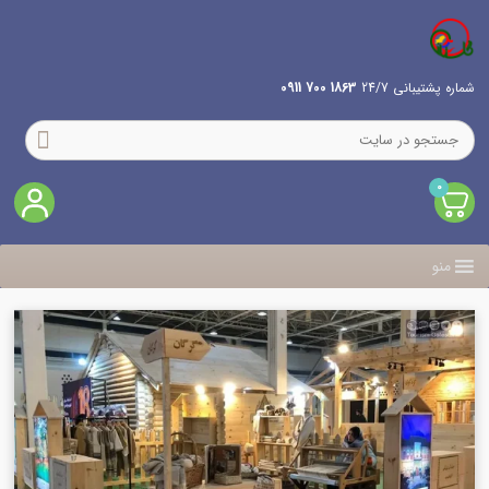
شماره پشتیبانی 24/7
1863 700 0911
0
منو