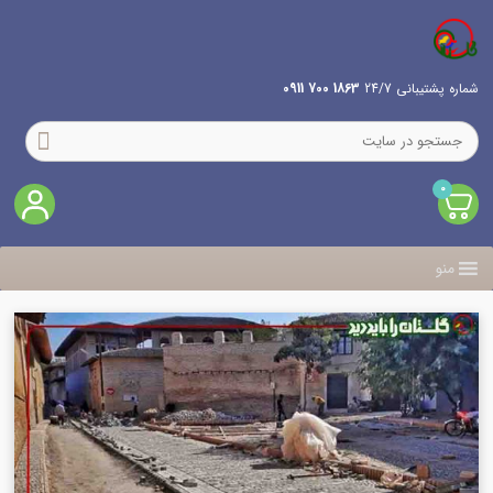
شماره پشتیبانی 24/7
1863 700 0911
0
منو