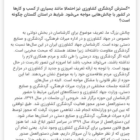
*گسترش گردشگری کشاورزی نیز احتمالا مانند بسیاری از کسب و کارها
در کشور با چالش‌هایی مواجه می‌شود. شرایط در استان گلستان چگونه
است؟
چالش بزرگ ما، تعریف موضوع برای کارشناسان در بخش دولتی به
خصوص در جهاد کشاورزی و در اداره میراث فرهنگی، گردشگری و صنایع
دستی بوده است. کارشناسان جهاد کشاورزی ایران در این سال‌ها نسبت به
گردشگری مقاومت داشته‌اند زیرا معتقد هستند که مبحث مخربی است.
البته اگر گردشگری روند درستی را طی نکند و مردم همکاری لازم را
نداشته باشند، می‌تواند مخرب باشد اما امروزه این تصور نادرست در حال
بهبود است. با توجه به ارائه تعریف امروزی و جدید از کشاورزی در مزارع
گردشگری، مردم علاقه‌مندی خود را به موضوع نشان می‌دهند. اما این
حوزه از نظر قانونی با مشکل مواجه است. البته در سال‌های
گذشته جلسات مختلفی در وزارت میراث فرهنگی، گردشگری و صنایع
دستی، وزارت جهاد کشاورزی و دستگاه‌های اجرایی مرتبط با حضور
کارشناسان این حوزه برگزار شد. خروجی آن جلسات در سال ۱۳۹۹، منجر
به دستورالعمل صدور مجوز فعالیت گردشگری کشاورزی شد. طبق توافقی
که بین این دو وزارتخانه انجام شد، تفاهمی صورت گرفت که مجوز توسط
اداره میراث فرهنگی، گردشگری و صنایع دستی در استان‌ها صادر شود.
این دستورالعمل از مرداد سال ۱۳۹۹ در سراسر کشور ابلاغ شد. اما هنوز
هیچ قانون مصوبی برای گردشگری کشاورزی وجود ندارد. یعنی تمام آن
چیزی که از نظر حقوقی با آن سروکار داریم، همان دستورالعمل صدور
مجوز است که کافی نیست. قوانین متعدد و قدیمی به طور جزئی وجود