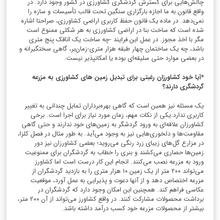
چالش‌هایی برای گسترش گردشگری کشاورزی در کشور وجود دارد. در
واقع قانون به ما اجازه بارگزاری سنگین تحت قالب تأسیسات و سازه را
نمی‌دهد. در ماده یک قانون حفظ کاربری اراضی کشاورزی، صراحتا اشاره
شده است که ساخت بنا در اراضی کشاورزی به هر شکلی ممنوع است
مگر با اخذ مجوز. در عمل این فرایند -چه ساخت یک اتاقک پنج متری
باشد، چه یک ساختمان چهار طبقه هزار متری-زمان‌بر، گاهی سختگیرانه و
در بعضی موارد حتی سلیقه‌ای بوده یا امکانپذیر نیست.
*آیا خود کشاورزان رغبتی برای تبدیل زمین های کشاورزی به مزرعه
گردشگری دارند؟
یک مسئله نیز همین است که گاهی بهره‌برداران تمایل چندانی به تغییر
کاربری ندارد.یکی از نکات مهم، زمان مورد نیاز برای اجرا است. برخی
کشاورزان علاقه‌ای به ورود گردشگر به زمین‌های خود ندارند و حتی گاهی
مقاومت‌ها و دلخوری‌هایی نیز به وجود می‌آید. به طور مثال در فصل کلزا،
در مزارع گل‌های زیبای زرد رنگی می‌روید؛ بعضی کشاورزان نیز دور
زمین‌ها حصاری می‌کشند و بنری را خطاب به گردشگران برای ممنوعیت
ورود به مزرعه نصب می‌کنند. انجام این کار درست است اما کشاورز
می‌تواند ۲۰۰ متر از یک زمین ۱۰ هزار متری را به بازدید گردشگران از
مزرعه اختصاص دهد و از آنها دعوت و پذیرایی به عمل آورد، موقعیت
عکاسی فراهم کند. همچنین این امکان وجود دارد که گردشگران در
برداشت محصولات مشارکت کنند. در واقع کشاورز می‌تواند از آن ۲۰۰ متر،
بیشتر از محصولات مزرعه خود کسب درآمد داشته باشد.