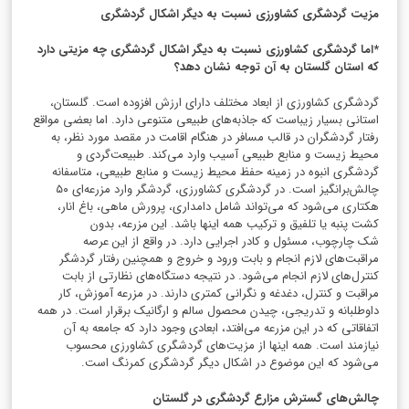
مزیت گردشگری کشاورزی نسبت به دیگر اشکال گردشگری
*اما گردشگری کشاورزی نسبت به دیگر اشکال گردشگری چه مزیتی دارد
که استان گلستان به آن توجه نشان دهد؟
گردشگری کشاورزی از ابعاد مختلف دارای ارزش افزوده است. گلستان،
استانی بسیار زیباست که جاذبه‌های طبیعی متنوعی دارد. اما بعضی مواقع
رفتار گردشگران در قالب مسافر در هنگام اقامت در مقصد مورد نظر، به
محیط زیست و منابع طبیعی آسیب وارد می‌کند. طبیعت‌گردی و
گردشگری انبوه در زمینه حفظ محیط زیست و منابع طبیعی، متاسفانه
چالش‌برانگیز است. در گردشگری کشاورزی، گردشگر وارد مزرعه‌ای ۵۰
هکتاری می‌شود که می‌تواند شامل دامداری، پرورش ماهی، باغ انار،
کشت پنبه یا تلفیق و ترکیب همه اینها باشد. این مزرعه، بدون
شک چارچوب، مسئول و کادر اجرایی دارد. در واقع از این عرصه
مراقبت‌های لازم انجام و بابت ورود و خروج و همچنین رفتار گردشگر
کنترل‌های لازم انجام می‌شود. در نتیجه دستگاه‌های نظارتی از بابت
مراقبت و کنترل، دغدغه و نگرانی کمتری دارند. در مزرعه آموزش، کار
داوطلبانه و تدریجی، چیدن محصول سالم و ارگانیک برقرار است. در همه
اتفاقاتی که در این مزرعه می‌افتد، ابعادی وجود دارد که جامعه به آن
نیازمند است. همه اینها از مزیت‌های گردشگری کشاورزی محسوب
می‌شود که این موضوع در اشکال دیگر گردشگری کمرنگ است.
چالش‌های گسترش مزارع گردشگری در گلستان