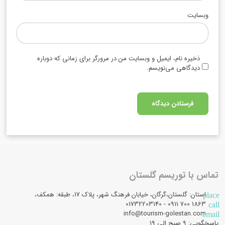
وبسایت
ذخیره نام، ایمیل و وبسایت من در مرورگر برای زمانی که دوباره
دیدگاهی می‌نویسم.
تماس با توریسم گلستان
استان: گلستان،گرگان، خیابان فرهنگ شهر، پلاک 17، طبقه: همکف،
place
1863 700 0911 - 01732203140
call
info@tourism-golestan.com
email
پاسخگویی: ۹ صبح الی 19