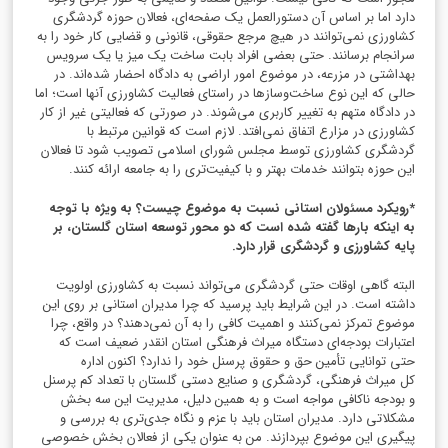
دارد اما بر اساس آن دستورالعمل یک صفحه‌ای، فعالان حوزه گردشگری
کشاورزی نمی‌توانند در هیچ مرجع حقوقی، قانونی و قضایی کار خود را به
سرانجام برسانند. حتی بعضی افراد بابت ساخت یک میز یا یک سرویس
بهداشتی در مزرعه، در موضوع امور اراضی به دادگاه احضار شده‌اند. در
حالی که این نوع ساخت‌وسازها در راستای فعالیت کشاورزی آنها است؛ اما
در دادگاه متهم به تغییر کاربری می‌شوند. در صورتی که فعالیتی غیر از کار
کشاورزی در مزارع اتفاق نمی‌افتد. لازم است که قوانین مرتبط با
گردشگری کشاورزی توسط مجلس شورای اسلامی تصویب شود تا فعالان
این حوزه بتوانند خدمات بهتر و با کیفیت‌تری را به جامعه ارائه کنند.
*رویکرد مسئولان استانی نسبت به موضوع چیست؟ به ویژه با توجه
به اینکه بارها گفته شده است که دو محور توسعه استان گلستان، بر
پایه کشاورزی و گردشگری قرار دارد.
البته گاهی اوقات حتی گردشگری می‌تواند نسبت به کشاورزی اولویت
داشته است. در این شرایط باید پرسید که چرا مدیران استانی بر روی این
موضوع تمرکز نمی‌کنند و اهمیت کافی را به آن نمی‌دهند؟ در واقع، چرا
اعتبارات بودجه‌ای دستگاه میراث فرهنگی استان انقدر ضعیف است که
حتی توانایی تأمین حق و حقوق پرسنل خود را ندارد؟ اکنون اداره
کل میراث فرهنگی، گردشگری و صنایع دستی گلستان با تعداد کم پرسنل
و بودجه ناکافی مواجه است و به همین دلیل، مدیریت این سه بخش
مشکلاتی دارد. مدیران استان باید با عزم و نگاه جدی‌تری به بررسی و
پیگیری این موضوع بپردازند. من به عنوان یکی از فعالان بخش خصوصی