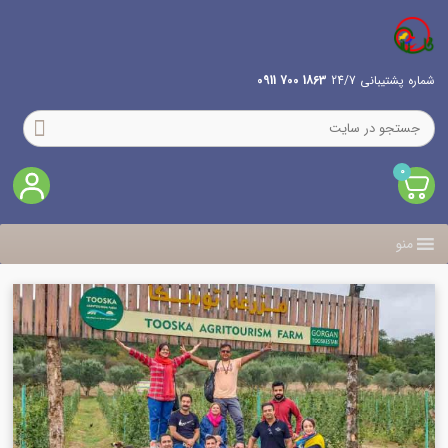
شماره پشتیبانی 24/7
1863 700 0911
0
منو