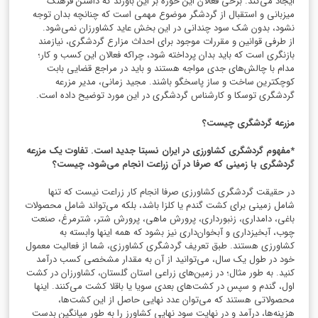
ایجاد می‌کند. برخی فعالان این حوزه بر این باورند که داشتن فرهنگ
میزبانی و استقبال از گردشگر موضوع مهمی است که چنانچه بدان توجه
نشود، بدون شک سود چندانی در این بخش عاید کشاورزان نمی‌شود.
از طرفی قوانین و مقررات موجود برای احداث مزارع گردشگری، نیازمند
بازنگری است که باید بدان پرداخته شود، چراکه فعالان این کسب و کار؛
مدام با چالش‌های جدی مواجه هستند و باید در مراجع قضایی بابت
کوچکترین ساخت و ساز پاسخگو باشند. مجید زمانی، مدیر مزرعه
گردشگری توسکا و کارشناس گردشگری در این مورد توضیح داده است.
مزرعه گردشگری چیست؟
*مفهوم گردشگری کشاورزی در ایران نسبتا جدید است. تفاوت یک مزرعه
گردشگری با زمینی که صرفا در آن زراعت انجام می‌شود، چیست؟
در حقیقت گردشگری کشاورزی صرفا انجام کار زراعت نیست که تنها
شامل زمینی برای کشت گندم یا کلزا باشد، بلکه می‌تواند شامل محصولات
باغی، دامداری، زنبورداری، پرورش ماهی، پرورش شتر، شترمرغ، صنعت
چوب، آبخیزداری و آبخوان‌داری نیز بشود که همه اینها وابسته به
کشاورزی هستند. طبق تعریف گردشگری کشاورزی، شما از فعالیت معمول
خود در طول یک سال، می‌توانید از آن به مقدار مشخصی کسب درآمد
کنید. به طور مثال؛ در زمین‌های زراعی استان گلستان، کشاورزان در کشت
اول، گندم و سپس در کشت‌های بعدی سویا یا باقلا کشت می‌کنند. اینها
محصولاتی هستند که می‌توان عدد نهایی حاصل از این کشت‌ها،
هزینه‌‌ها، درآمد و در نهایت سود نهایی کشاورز را به طور میانگین بدست