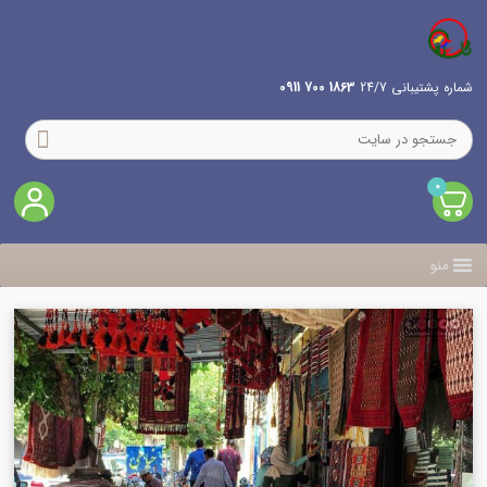
شماره پشتیبانی 24/7
1863 700 0911
0
منو