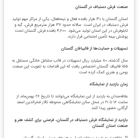
صنعت فرش دستباف در گلستان
استان گلستان با 30 هزار بافنده فعال و نیمه‌فعال، یکی از مراکز مهم تولید
فرش دستباف در ایران است. سالانه حدود 37 هزار مترمربع فرش، گبه و
تابلوفرش در این استان تولید می‌شود. 4,600 بافنده فرش گلستان تحت
پوشش بیمه تأمین اجتماعی قرار دارند.
تسهیلات و حمایت‌ها از قالیبافان گلستان
سال گذشته، 80 میلیارد ریال تسهیلات در قالب مشاغل خانگی مستقل به
155 قالیباف گلستان اختصاص یافت که این اقدامات به تقویت این صنعت
بومی و هنری کمک کرده است.
زمان بازدید از نمایشگاه
علاقه‌مندان به بازدید از این نمایشگاه می‌توانند تا تاریخ 26 بهمن‌ماه، از
ساعت 16 تا 21 در محل سالن نمایشگاهی محوطه تالار فخرالدین اسعد
گرگانی حضور پیدا کنند.
بازدید از نمایشگاه فرش دستباف در گلستان، فرصتی برای کشف هنر و
صنعت استان گلستان
اگر علاقه‌مند به خرید سوغات اصیل و هنرهای دستی استان گلستان