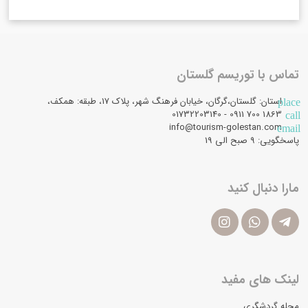
تماس با توریسم گلستان
استان: گلستان،گرگان، خیابان فرهنگ شهر، پلاک 17، طبقه: همکف،
place
1863 700 0911 - 01732203140
call
info@tourism-golestan.com
email
پاسخگویی: ۹ صبح الی 19
مارا دنبال کنید
لینک های مفید
مجله گردشگری